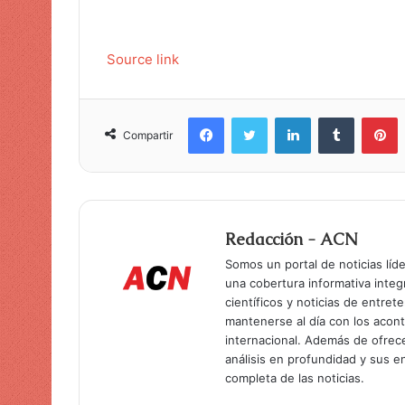
i
c
Source link
o
Facebook
Twitter
LinkedIn
Tumblr
Pinterest
Compartir
Redacción - ACN
Somos un portal de noticias líd
una cobertura informativa inte
científicos y noticias de entret
mantenerse al día con los acon
internacional. Además de ofrec
análisis en profundidad y sus 
completa de las noticias.