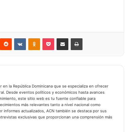
Reddit
VKontakte
Odnoklassniki
Bolsillo
Compartir a través de Correo electrónico
Imprimir
er en la República Dominicana que se especializa en ofrecer
gral. Desde eventos políticos y económicos hasta avances
enimiento, este sitio web es tu fuente confiable para
tecimientos más relevantes tanto a nivel nacional como
er informes actualizados, ACN también se destaca por sus
entrevistas exclusivas que proporcionan una comprensión más