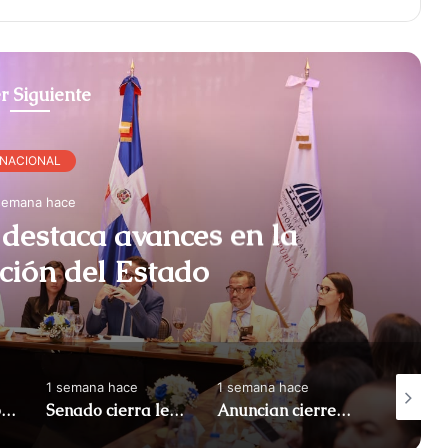
r Siguiente
NACIONAL
semana hace
destaca avances en la
ción del Estado
1 semana hace
1 semana hace
2 semana
Apresan a tres por maniobras temerarias en motocicletas
Senado cierra legislatura con 122 leyes aprobadas
Anuncian cierres en el Malecón por Juegos Centroamericanos