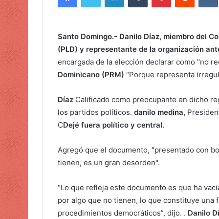
i
a
r
Santo Domingo.- Danilo Díaz, miembro del Com
u
(PLD) y representante de la organización ante
n
encargada de la elección declarar como "no re
c
Dominicano (PRM)
“Porque representa irregul
o
r
Díaz
Calificado como preocupante en dicho re
r
e
los partidos políticos.
danilo medina,
President
o
C
Dejé fuera político y central.
e
l
Agregó que el documento, "presentado con bom
e
tienen, es un gran desorden".
c
t
“Lo que refleja este documento es que ha vacia
r
por algo que no tienen, lo que constituye una f
ó
procedimientos democráticos”, dijo. .
Danilo D
n