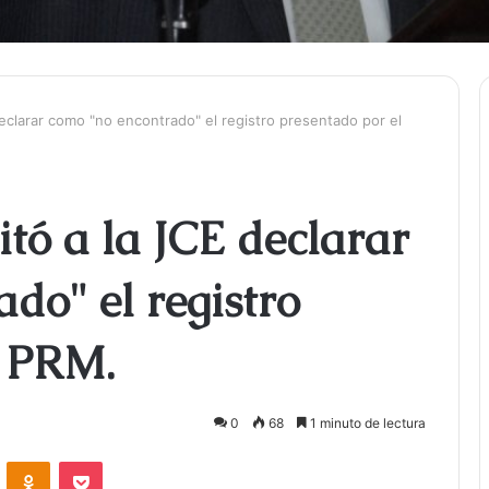
 declarar como "no encontrado" el registro presentado por el
citó a la JCE declarar
do" el registro
l PRM.
0
68
1 minuto de lectura
ontakte
Odnoklassniki
Bolsillo