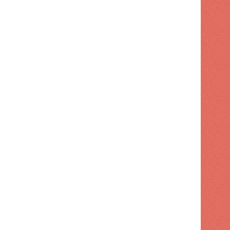
NACIONAL
1 semana hace
Apresan a tres por maniobr
motocicleta
s hace
2 semanas hace
2 semanas hace
Turismo supervisa intervención en playa El Faro de SPM
Código Penal entra en vigor con 32 cambios
Ayuntamiento de SDE aumenta tarifas para publicidad exterior