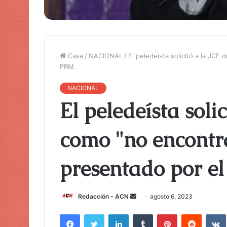
Casa
/
NACIONAL
/
El peledeísta solicitó a la JCE
PRM.
NACIONAL
El peledeísta soli
como "no encontra
presentado por e
Redacción - ACN
E
agosto 6, 2023
n
Facebook
Twitter
LinkedIn
Tumblr
Pinterest
Reddit
VK
v