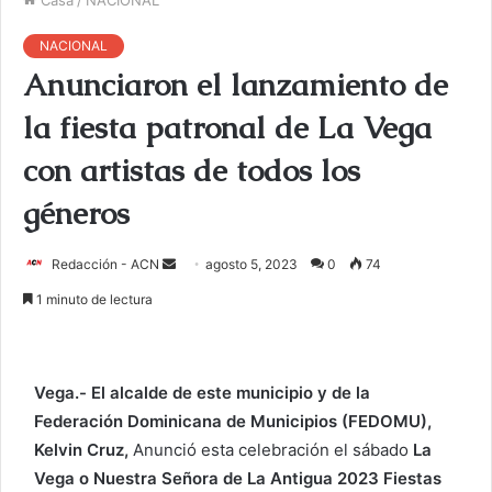
NACIONAL
Anunciaron el lanzamiento de
la fiesta patronal de La Vega
con artistas de todos los
géneros
Redacción - ACN
E
agosto 5, 2023
0
74
n
1 minuto de lectura
v
i
a
Vega.-
El alcalde de este municipio y de la
r
Federación Dominicana de Municipios (FEDOMU),
u
Kelvin Cruz,
Anunció esta celebración el sábado
La
n
c
Vega o Nuestra Señora de La Antigua 2023 Fiestas