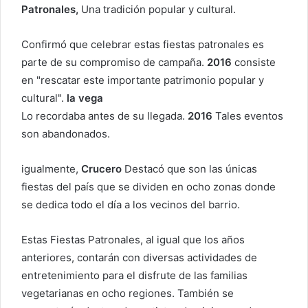
o
Patronales,
Una tradición popular y cultural.
r
r
Confirmó que celebrar estas fiestas patronales es
e
parte de su compromiso de campaña.
2016
consiste
o
en "rescatar este importante patrimonio popular y
e
cultural".
la vega
l
Lo recordaba antes de su llegada.
2016
Tales eventos
e
son abandonados.
c
t
igualmente,
Crucero
Destacó que son las únicas
r
fiestas del país que se dividen en ocho zonas donde
ó
se dedica todo el día a los vecinos del barrio.
n
i
c
Estas Fiestas Patronales, al igual que los años
o
anteriores, contarán con diversas actividades de
entretenimiento para el disfrute de las familias
vegetarianas en ocho regiones. También se