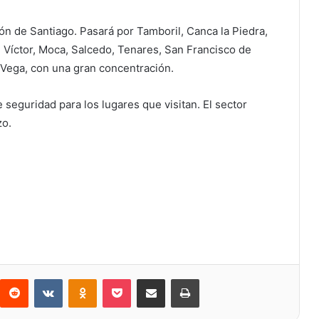
ón de Santiago. Pasará por Tamboril, Canca la Piedra,
n Víctor, Moca, Salcedo, Tenares, San Francisco de
a Vega, con una gran concentración.
 seguridad para los lugares que visitan. El sector
zo.
Reddit
VKontakte
Odnoklassniki
Bolsillo
Compartir a través de Correo electrónico
Imprimir