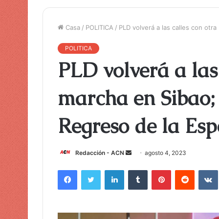
Casa
/
POLITICA
/
PLD volverá a las calles con otr
POLITICA
PLD volverá a las
marcha en Sibao; 
Regreso de la Esp
Redacción - ACN
E
agosto 4, 2023
n
Facebook
Twitter
LinkedIn
Tumblr
Pinterest
Reddit
VK
v
i
a
r