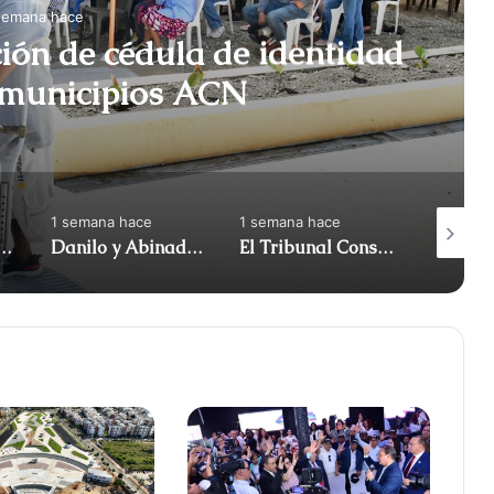
semana hace
ción de cédula de identidad
en algunos municipios ACN
1 semana hace
1 semana hace
1 semana
iró apoyo al diputado Gonzalo Castillo y anunció | ACN
Danilo y Abinadar: atrapados en su propia reforma (Me gusta) | ACN
El Tribunal Constitucional anuló el decreto sobre la venta de alcohol