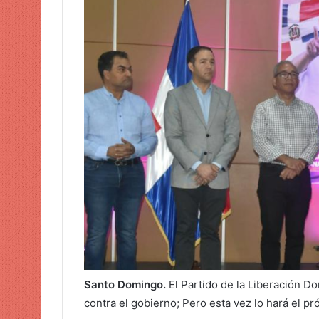
u
n
c
o
r
r
e
o
e
l
e
c
t
r
ó
n
i
Santo Domingo.
El Partido de la Liberación Do
c
contra el gobierno; Pero esta vez lo hará el p
o