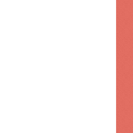
1 semana hace
Dirección de FP retiró apo
 hace
1 semana hace
1 semana hace
La democracia se puede perder en el silencio ACN
¿El apetito de RD es cero? (Me gusta) | ACN
Tobías Crespo acusó al gobierno de "engañar a la población" con préstamos con fines de seguridad vial