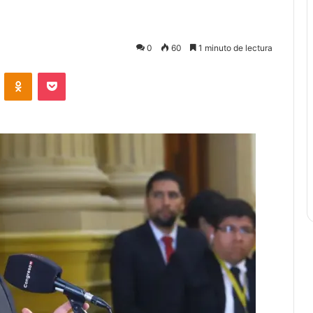
0
60
1 minuto de lectura
ontakte
Odnoklassniki
Bolsillo