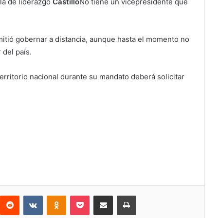
la de liderazgo
Castillo
No tiene un vicepresidente que
rmitió gobernar a distancia, aunque hasta el momento no
 del país.
erritorio nacional durante su mandato deberá solicitar
Reddit
VKontakte
Odnoklassniki
Bolsillo
Compartir a través de Correo electrónico
Imprimir