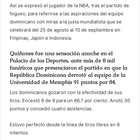
Así se expresó el jugador de la NBA, tras el partido de
n
c
fogueo, para referirse a las aspiraciones del equipo
o
dominicano con miras a la justa mundialista que se
r
celebrará del 25 de agosto al 10 de septiembre en
r
Filipinas, Japón e Indonesia.
e
o
Quiñones fue una sensación anoche en el
e
Palacio de los Deportes, ante más de 8 mil
l
fanáticos que presenciaron el partido en que la
e
República Dominicana derrotó al equipo de la
c
Universidad de Memphis 91 puntos por 84.
t
Los dominicanos gozaron con la efectividad de sus
r
tiros. Encestó 6 de 9 para un 66.7 por ciento. Anotó 30
ó
puntos y concedió cuatro asistencias.
n
i
Estuvo perfecto desde la línea de tiros libres en 8
c
intentos.
o