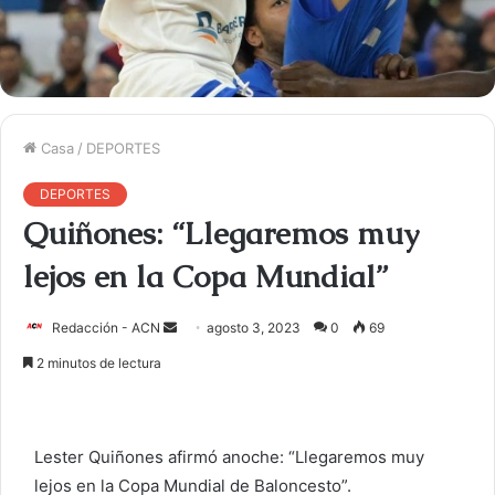
Casa
/
DEPORTES
DEPORTES
Quiñones: “Llegaremos muy
lejos en la Copa Mundial”
Redacción - ACN
E
agosto 3, 2023
0
69
n
2 minutos de lectura
v
i
a
Lester Quiñones afirmó anoche: “Llegaremos muy
r
lejos en la Copa Mundial de Baloncesto”.
u