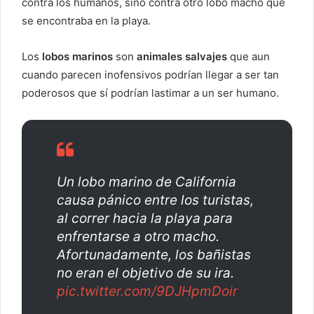
contra los humanos, sino contra otro lobo macho que
r
se encontraba en la playa.
e
o
Los
lobos marinos
son
animales salvajes
que aun
e
cuando parecen inofensivos podrían llegar a ser tan
l
poderosos que sí podrían lastimar a un ser humano.
e
c
t
r
ó
Un lobo marino de California
n
causa pánico entre los turistas,
i
al correr hacia la playa para
c
o
enfrentarse a otro macho.
Afortunadamente, los bañistas
no eran el objetivo de su ira.
pic.twitter.com/9DJHpmDoir