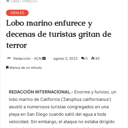
Casa
/
VIRALES
VIRALES
Lobo marino enfurece y
decenas de turistas gritan de
terror
Redacción - ACN
E
agosto 3, 2023
0
83
n
Menos de un minuto
v
i
a
REDACCIÓN INTERNACIONAL.-
Enorme y furioso, un
r
lobo marino de California (‘Zalophus californianus’)
u
asustó a numerosos turistas congregados en una
n
c
playa en San Diego cuando salió del agua a toda
o
velocidad. Sin embargo, el ataque no estaba dirigido
r