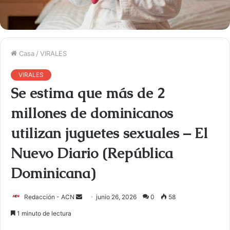
Casa
/
VIRALES
VIRALES
Se estima que más de 2
millones de dominicanos
utilizan juguetes sexuales – El
Nuevo Diario (República
Dominicana)
Redacción - ACN
E
junio 26, 2026
0
58
n
1 minuto de lectura
v