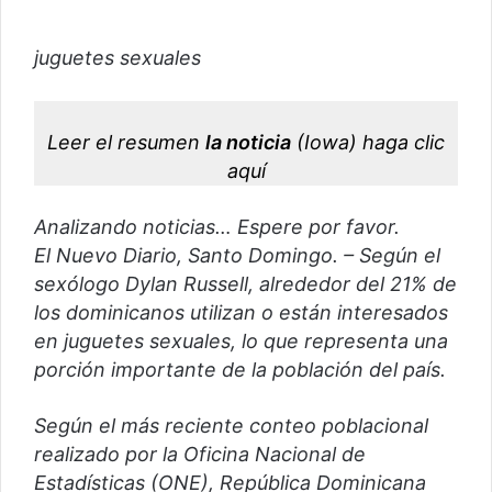
i
a
juguetes sexuales
r
u
n
Leer el resumen
la noticia
(Iowa)
haga clic
c
o
aquí
r
r
Analizando noticias… Espere por favor.
e
El Nuevo Diario, Santo Domingo. – Según el
o
sexólogo Dylan Russell, alrededor del 21% de
e
los dominicanos utilizan o están interesados ​​
l
en juguetes sexuales, lo que representa una
e
porción importante de la población del país.
c
t
Según el más reciente conteo poblacional
r
realizado por la Oficina Nacional de
ó
Estadísticas (ONE), República Dominicana
n