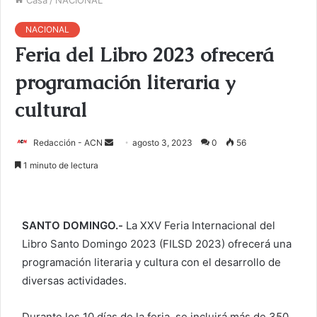
NACIONAL
Feria del Libro 2023 ofrecerá
programación literaria y
cultural
Redacción - ACN
E
agosto 3, 2023
0
56
n
1 minuto de lectura
v
i
a
SANTO DOMINGO.-
La XXV Feria Internacional del
r
Libro Santo Domingo 2023 (FILSD 2023) ofrecerá
una
u
programación literaria y cultura con el desarrollo de
n
c
diversas actividades.
o
r
Durante los 10 días de la feria, se incluirá más de 350