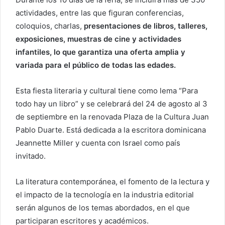
r
actividades, entre las que figuran conferencias,
e
coloquios, charlas,
presentaciones de libros, talleres,
o
exposiciones, muestras de cine y actividades
e
infantiles, lo que garantiza una
oferta amplia y
l
variada para el público de todas las edades.
e
c
Esta fiesta literaria y cultural tiene como lema “Para
t
todo hay un libro” y se celebrará del 24 de agosto al 3
r
de septiembre en la renovada Plaza de la Cultura Juan
ó
Pablo Duarte. Está dedicada a la escritora dominicana
n
i
Jeannette Miller y cuenta con Israel como país
c
invitado.
o
La literatura contemporánea, el fomento de la lectura y
el impacto de la tecnología en la industria editorial
serán algunos de los temas abordados, en el que
participaran escritores y académicos.