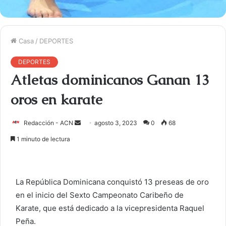
Casa
/
DEPORTES
DEPORTES
Atletas dominicanos Ganan 13
oros en karate
Redacción - ACN
E
agosto 3, 2023
0
68
n
1 minuto de lectura
v
i
a
La República Dominicana conquistó 13 preseas de oro
r
en el inicio del Sexto Campeonato Caribeño de
u
Karate, que está dedicado a la vicepresidenta Raquel
n
c
Peña.