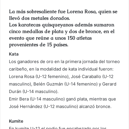
o
r
La más sobresaliente fue Lorena Rosa, quien se
llevó dos metales dorados.
r
Los karatecas quisqueyanos además sumaron
e
cinco medallas de plata y dos de bronce, en el
o
evento que reúne a unos 150 atletas
e
provenientes de 15 países.
l
e
Kata
c
Los ganadores de oro en la primera jornada del torneo
t
caribeño, en la modalidad de kata individual fueron:
r
Lorena Rosa (U-12 femenino), José Caraballo (U-12
ó
masculino), Belén Guzmán (U-14 femenino) y Gerard
n
Durán (U-14 masculino).
i
Emir Bera (U-14 masculino) ganó plata, mientras que
c
José Hernández (U-12 masculino) alcanzó bronce.
o
Kumite
En kumite U-12 el podio fue encabezado por los