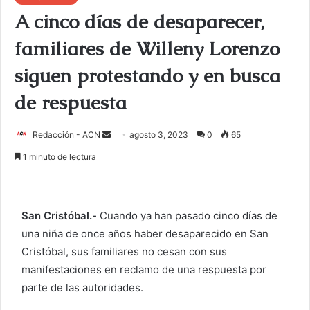
A cinco días de desaparecer,
familiares de Willeny Lorenzo
siguen protestando y en busca
de respuesta
Redacción - ACN
E
agosto 3, 2023
0
65
n
1 minuto de lectura
v
i
a
San Cristóbal.-
Cuando ya han pasado cinco días de
r
una niña de once años haber desaparecido en San
u
Cristóbal, sus familiares no cesan con sus
n
c
manifestaciones en reclamo de una respuesta por
o
parte de las autoridades.
r