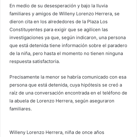
r
En medio de su desesperación y bajo la lluvia
e
familiares y amigos de Willeny Lorenzo Herrera, se
o
dieron cita en los alrededores de la Plaza Los
e
Constituyentes para exigir que se agilicen las
l
investigaciones ya que, según indicaron, una persona
e
que está detenida tiene información sobre el paradero
c
de la niña, pero hasta el momento no tienen ninguna
t
respuesta satisfactoria.
r
ó
Precisamente la menor se habría comunicado con esa
n
i
persona que está detenida, cuya hipótesis se creó a
c
raíz de una conversación encontrada en el teléfono de
o
la abuela de Lorenzo Herrera, según aseguraron
familiares.
Willeny Lorenzo Herrera, niña de once años