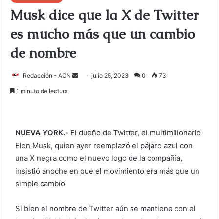
Musk dice que la X de Twitter
es mucho más que un cambio
de nombre
Redacción - ACN
E
julio 25, 2023
0
73
n
1 minuto de lectura
v
i
a
NUEVA YORK.-
El dueño de Twitter, el multimillonario
r
Elon Musk, quien ayer reemplazó el pájaro azul con
u
una X negra como el nuevo logo de la compañía,
n
c
insistió anoche en que el movimiento era más que un
o
simple cambio.
r
r
Si bien el nombre de Twitter aún se mantiene con el
e