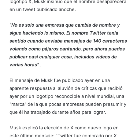
logotipo X, Musk insinuó que el nombre desaparecerá
o
en un tweet publicado anoche.
e
l
"No es solo una empresa que cambia de nombre y
e
sigue haciendo lo mismo. El nombre Twitter tenía
c
sentido cuando enviaba mensajes de 140 caracteres
t
volando como pájaros cantando, pero ahora puedes
r
publicar casi cualquier cosa, incluidos videos de
ó
varias horas".
.
n
i
c
El mensaje de Musk fue publicado ayer en una
o
aparente respuesta al aluvión de críticas que recibió
ayer por un logotipo reconocible a nivel mundial, una
"marca" de la que pocas empresas pueden presumir y
que él ha trabajado durante años para lograr.
Musk explicó la elección de X como nuevo logo en
este último mensaje: "Twitter fue comprado por X