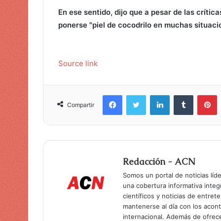
En ese sentido, dijo que a pesar de las crític
ponerse "piel de cocodrilo en muchas situac
Source link
Facebook
Twitter
LinkedIn
Tumblr
Pinterest
Compartir
Redacción - ACN
Somos un portal de noticias líd
una cobertura informativa inte
científicos y noticias de entret
mantenerse al día con los acon
internacional. Además de ofrec