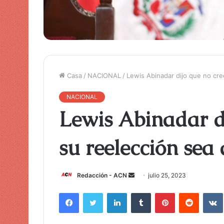
Casa
/
NACIONAL
/
Lewis Abinadar dijo que no cree
NACIONAL
Lewis Abinadar d
su reelección sea 
Redacción - ACN
E
julio 25, 2023
n
Facebook
Twitter
LinkedIn
Tumblr
Pinterest
Reddit
VK
v
i
a