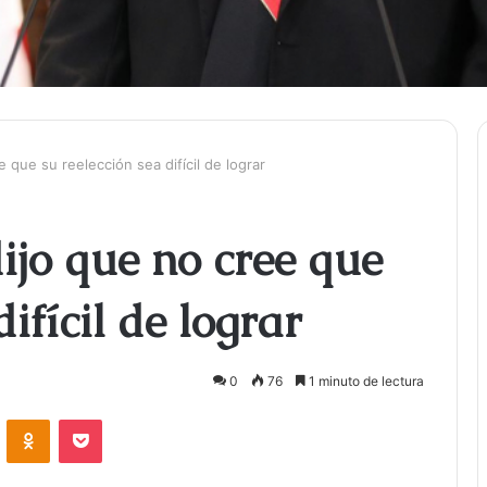
 que su reelección sea difícil de lograr
ijo que no cree que
difícil de lograr
0
76
1 minuto de lectura
ontakte
Odnoklassniki
Bolsillo