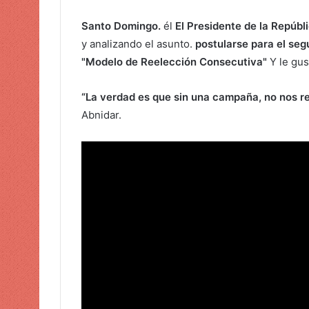
r
Santo Domingo.
él
El Presidente de la Repúbli
u
y analizando el asunto.
postularse para el se
n
"Modelo de Reelección Consecutiva"
Y le gus
c
o
“La verdad es que sin una campaña, no nos resu
r
Abnidar.
r
e
o
e
l
e
c
t
r
ó
n
i