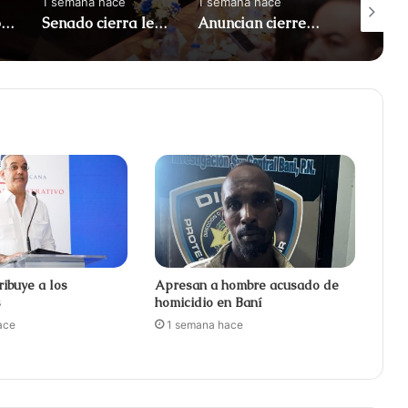
1 semana hace
1 semana hace
1 semana
Apresan a tres por maniobras temerarias en motocicletas
Senado cierra legislatura con 122 leyes aprobadas
Anuncian cierres en el Malecón por Juegos Centroamericanos
ribuye a los
Apresan a hombre acusado de
s
homicidio en Baní
ace
1 semana hace