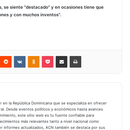
as, se siente "destacado" y en ocasiones tiene que
iones y con muchos inventos".
Reddit
VKontakte
Odnoklassniki
Bolsillo
Compartir a través de Correo electrónico
Imprimir
er en la República Dominicana que se especializa en ofrecer
gral. Desde eventos políticos y económicos hasta avances
enimiento, este sitio web es tu fuente confiable para
tecimientos más relevantes tanto a nivel nacional como
er informes actualizados, ACN también se destaca por sus