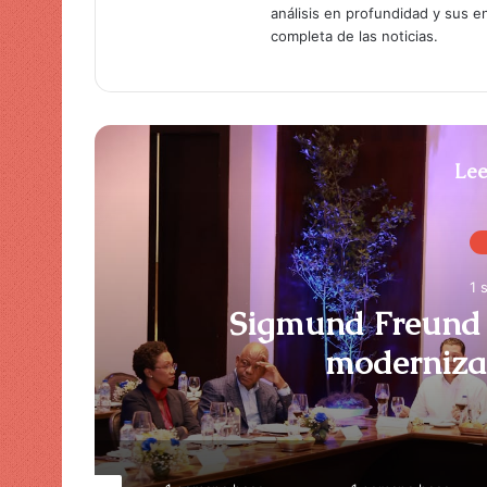
análisis en profundidad y sus 
completa de las noticias.
Lee
1 
Sigmund Freund 
moderniza