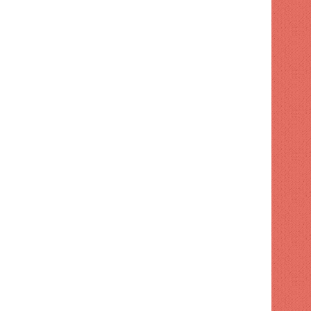
NACIONAL
1 semana hace
Apresan a tres por maniobr
motocicleta