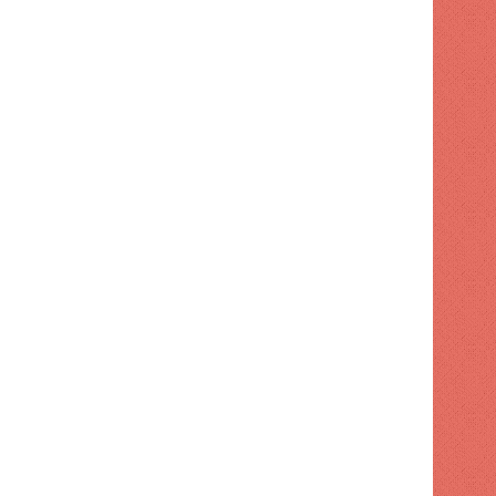
 hace
1 semana hace
1 semana hace
Turismo supervisa intervención en playa El Faro de SPM
Código Penal entra en vigor con 32 cambios
Ayuntamiento de SDE aumenta tarifas para publicidad exterior