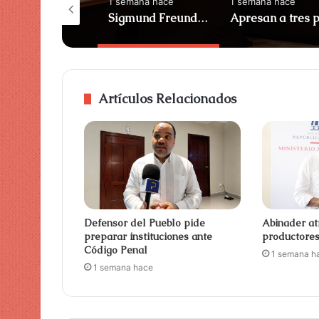
días hace
1 semana hace
1 semana hace
Razones por las que adolescentes cumplen prisión en RD
Sigmund Freund destaca avances en la modernización del Estado
Artículos Relacionados
Defensor del Pueblo pide
Abinader at
preparar instituciones ante
productore
Código Penal
1 semana h
1 semana hace