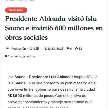
NACIONAL
Presidente Abinada visitó Isla
Saona e invirtió 600 millones en
obras sociales
Redacción - ACN
E
julio 23, 2023
0
82
n
2 minutos de lectura
v
i
a
Isla Sauna.- Presidente Luis Abinadar
Inspección
La
r
Isla Sauna
En el que presentó un plan maestro en el
u
que invertiría el gobierno para desarrollar la ciudad
n
c
RD$600 millones de pesos
Con el objetivo de
o
proyectar saneamiento y manejo sustentable que
r