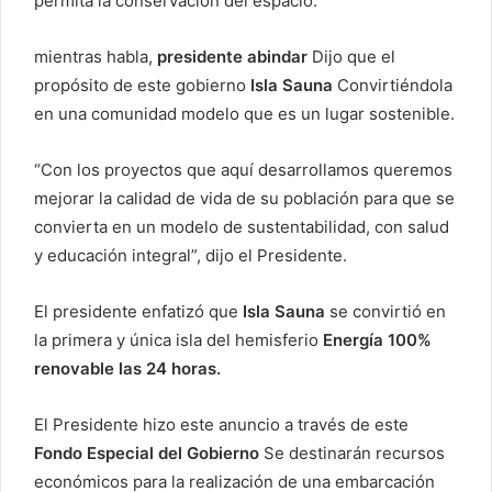
permita la conservación del espacio.
r
e
mientras habla,
presidente abindar
Dijo que el
o
propósito de este gobierno
Isla Sauna
Convirtiéndola
e
en una comunidad modelo que es un lugar sostenible.
l
e
“Con los proyectos que aquí desarrollamos queremos
c
mejorar la calidad de vida de su población para que se
t
convierta en un modelo de sustentabilidad, con salud
r
y educación integral”, dijo el Presidente.
ó
n
El presidente enfatizó que
i
Isla Sauna
se convirtió en
c
la primera y única isla del hemisferio
Energía 100%
o
renovable las 24 horas.
El Presidente hizo este anuncio a través de este
Fondo Especial del Gobierno
Se destinarán recursos
económicos para la realización de una embarcación