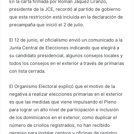
En la carta firmada por Román Jáquez Liranzo,
o
presidente de la JCE, recordó al partido de gobierno
e
que esta restricción está incluida en la declaración de
l
precampaña que inició el 2 de julio.
e
c
El 12 de junio, el oficialismo envió un comunicado a la
t
Junta Central de Elecciones indicando que elegirá a
r
su candidato presidencial, algunos consejos locales y
ó
todos los consejos en el exterior a través de primarias
n
i
con lista cerrada.
c
o
El Organismo Electoral explicó que el motivo de la
negativa a realizar elecciones primarias en el exterior
es que las medidas que viene impulsando el Pleno
para lograr un alto nivel de participación e inclusión
de los dominicanos en el exterior, como duplicar el
número de criollos registrados, no han recibido
permiso para instalar centros y oficinas de registro