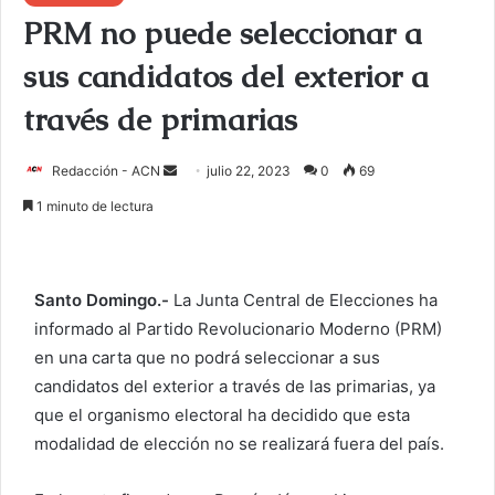
PRM no puede seleccionar a
sus candidatos del exterior a
través de primarias
Redacción - ACN
E
julio 22, 2023
0
69
n
1 minuto de lectura
v
i
a
Santo Domingo.-
La Junta Central de Elecciones ha
r
informado al Partido Revolucionario Moderno (PRM)
u
en una carta que no podrá seleccionar a sus
n
c
candidatos del exterior a través de las primarias, ya
o
que el organismo electoral ha decidido que esta
r
modalidad de elección no se realizará fuera del país.
r
e