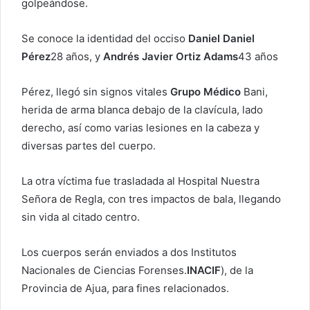
golpeándose.
o
e
Se conoce la identidad del occiso
Daniel Daniel
l
Pérez
28 años, y
Andrés Javier Ortiz Adams
43 años
e
c
Pérez, llegó sin signos vitales
Grupo Médico
Bani,
t
herida de arma blanca debajo de la clavícula, lado
r
derecho, así como varias lesiones en la cabeza y
ó
diversas partes del cuerpo.
n
i
c
La otra víctima fue trasladada al Hospital Nuestra
o
Señora de Regla, con tres impactos de bala, llegando
sin vida al citado centro.
Los cuerpos serán enviados a dos Institutos
Nacionales de Ciencias Forenses.
INACIF
), de la
Provincia de Ajua, para fines relacionados.