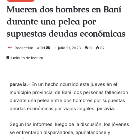
Mueren dos hombres en Baní
durante una pelea por
supuestas deudas económicas
Redacción - ACN
E
julio 21, 2023
0
82
n
1 minuto de lectura
v
i
a
peravía
.- En un hecho ocurrido este jueves en el
r
municipio provincial de Bani, dos personas fallecieron
u
durante una pelea entre dos hombres por supuestas
n
c
deudas económicas por viajes ilegales.
peravía
.
o
r
Según los informes, luego de la discusión, los jóvenes
r
se enfrentaron disparándose, apuñalándose y
e