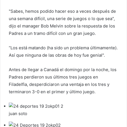
r
r
"Sabes, hemos podido hacer eso a veces después de
e
una semana difícil, una serie de juegos o lo que sea",
o
dijo el manager Bob Melvin sobre la respuesta de los
e
Padres a un tramo difícil con un gran juego.
l
e
“Los está matando (ha sido un problema últimamente).
c
Así que ninguna de las obras de hoy fue genial".
t
r
Antes de llegar a Canadá el domingo por la noche, los
ó
Padres perdieron sus últimos tres juegos en
n
Filadelfia, desperdiciaron una ventaja en los tres y
i
c
terminaron 3-0 en el primer y último juego.
o
juan soto