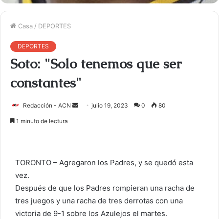
Casa
/
DEPORTES
DEPORTES
Soto: "Solo tenemos que ser
constantes"
Redacción - ACN
E
julio 19, 2023
0
80
n
1 minuto de lectura
v
i
a
TORONTO – Agregaron los Padres, y se quedó esta
r
vez.
u
Después de que los Padres rompieran una racha de
n
c
tres juegos y una racha de tres derrotas con una
o
victoria de 9-1 sobre los Azulejos el martes.