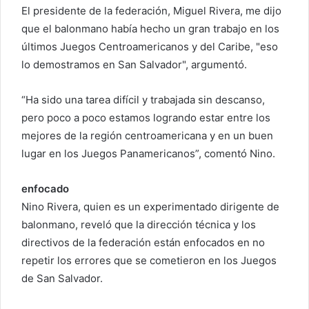
El presidente de la federación, Miguel Rivera, me dijo
r
r
que el balonmano había hecho un gran trabajo en los
e
últimos Juegos Centroamericanos y del Caribe, "eso
o
lo demostramos en San Salvador", argumentó.
e
l
“Ha sido una tarea difícil y trabajada sin descanso,
e
pero poco a poco estamos logrando estar entre los
c
mejores de la región centroamericana y en un buen
t
lugar en los Juegos Panamericanos”, comentó Nino.
r
ó
enfocado
n
Nino Rivera, quien es un experimentado dirigente de
i
balonmano, reveló que la dirección técnica y los
c
directivos de la federación están enfocados en no
o
repetir los errores que se cometieron en los Juegos
de San Salvador.