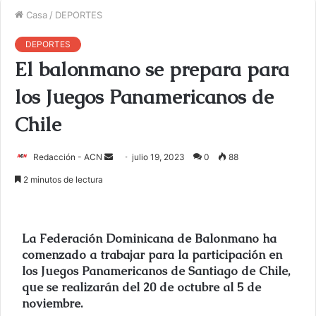
Casa
/
DEPORTES
DEPORTES
El balonmano se prepara para
los Juegos Panamericanos de
Chile
Redacción - ACN
E
julio 19, 2023
0
88
n
2 minutos de lectura
v
i
a
La Federación Dominicana de Balonmano ha
r
comenzado a trabajar para la participación en
u
los Juegos Panamericanos de Santiago de Chile,
n
que se realizarán del 20 de octubre al 5 de
c
noviembre.
o