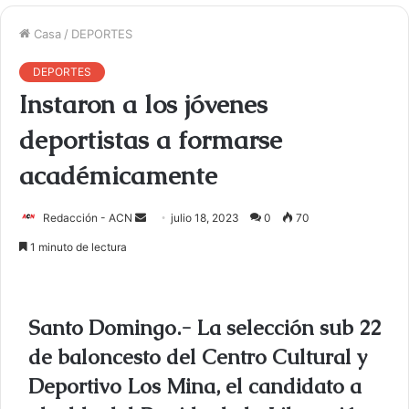
Casa
/
DEPORTES
DEPORTES
Instaron a los jóvenes
deportistas a formarse
académicamente
Redacción - ACN
E
julio 18, 2023
0
70
n
1 minuto de lectura
v
i
a
Santo Domingo.- La selección sub 22
r
u
de baloncesto del Centro Cultural y
n
Deportivo Los Mina, el candidato a
c