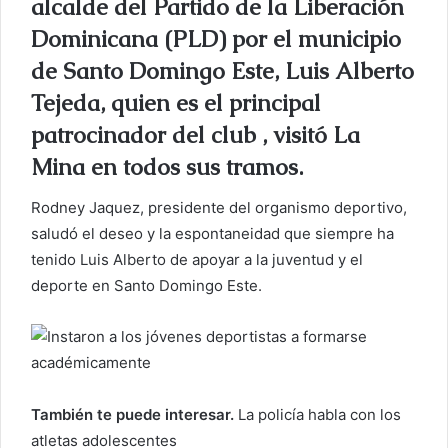
alcalde del Partido de la Liberación
o
r
Dominicana (PLD) por el municipio
r
de Santo Domingo Este, Luis Alberto
e
Tejeda, quien es el principal
o
e
patrocinador del club , visitó La
l
Mina en todos sus tramos.
e
c
Rodney Jaquez, presidente del organismo deportivo,
t
saludó el deseo y la espontaneidad que siempre ha
r
tenido Luis Alberto de apoyar a la juventud y el
ó
deporte en Santo Domingo Este.
n
i
c
o
También te puede interesar.
La policía habla con los
atletas adolescentes