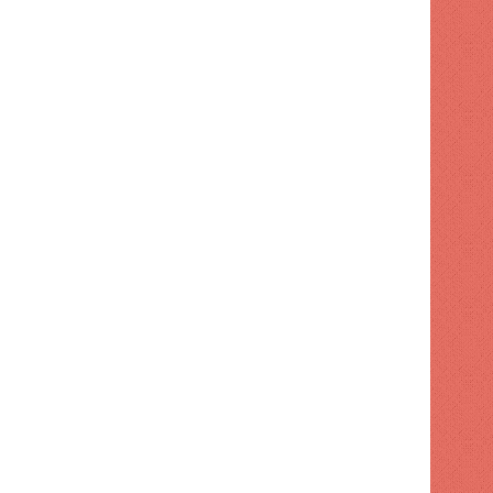
POLITICA
1 semana hace
Dirección de FP retiró apo
 hace
1 semana hace
1 semana hace
La democracia se puede perder en el silencio ACN
¿El apetito de RD es cero? (Me gusta) | ACN
Tobías Crespo acusó al gobierno de "engañar a la población" con préstamos con fines de seguridad vial