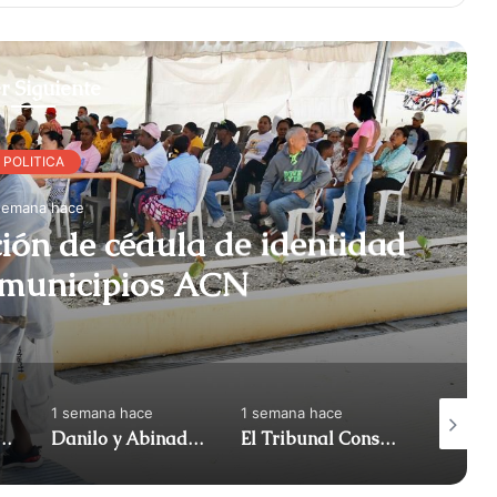
r Siguiente
POLITICA
semana hace
ción de cédula de identidad
en algunos municipios ACN
1 semana hace
1 semana hace
1 semana
iró apoyo al diputado Gonzalo Castillo y anunció | ACN
Danilo y Abinadar: atrapados en su propia reforma (Me gusta) | ACN
El Tribunal Constitucional anuló el decreto sobre la venta de alcohol