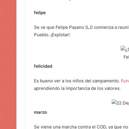
r
felipe
r
e
o
Se ve que Felipe Payano (LJ) comienza a reuni
e
Pueblo. ¡Explotar!
l
e
c
Fe
t
felicidad
r
ó
Es bueno ver a los niños del campamento.
Fun
n
aprendiendo la importancia de los valores.
i
c
o
marzo
Se viene una marcha contra el COD, ya que no 