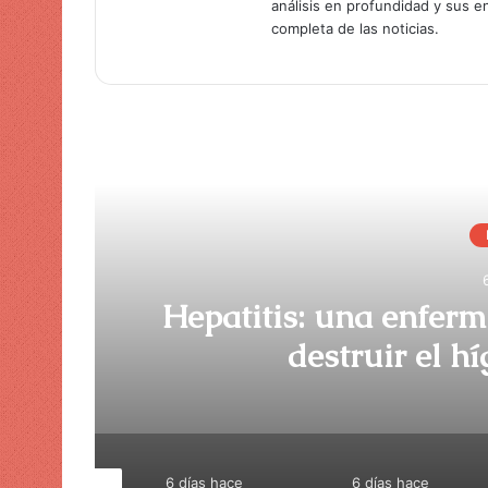
análisis en profundidad y sus 
completa de las noticias.
Lee
DEPORTES
6 días hace
itis: una enfermedad silenciosa
destruir el hígado sin síntoma
e
6 días hace
6 días hace