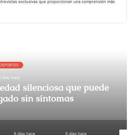
entrevistas exclusivas que proporcionan una comprensión más
r Siguiente
 que puede
Protestas 
s
energía de sie
6 días hace
6 días hace
6 días hace