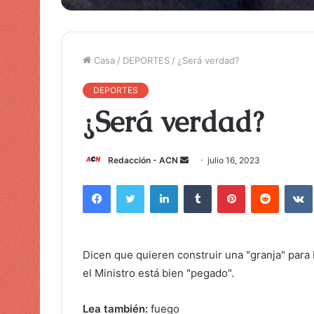
Casa
/
DEPORTES
/
¿Será verdad?
DEPORTES
¿Será verdad?
Redacción - ACN
E
julio 16, 2023
n
Facebook
Twitter
LinkedIn
Tumblr
Pinterest
Reddit
VK
v
i
a
r
Dicen que quieren construir una "granja" par
u
el Ministro está bien "pegado".
n
c
Lea también:
fuego
o