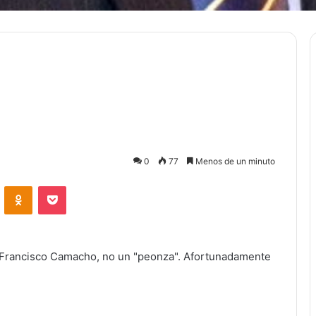
0
77
Menos de un minuto
ontakte
Odnoklassniki
Bolsillo
a Francisco Camacho, no un "peonza". Afortunadamente