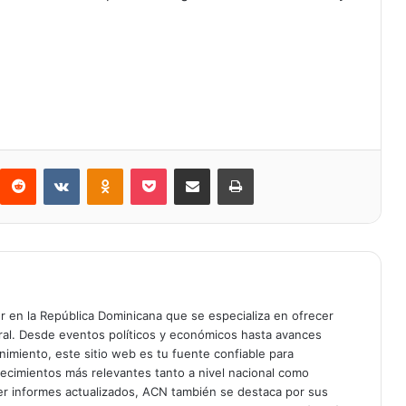
Reddit
VKontakte
Odnoklassniki
Bolsillo
Compartir a través de Correo electrónico
Imprimir
er en la República Dominicana que se especializa en ofrecer
gral. Desde eventos políticos y económicos hasta avances
enimiento, este sitio web es tu fuente confiable para
tecimientos más relevantes tanto a nivel nacional como
er informes actualizados, ACN también se destaca por sus