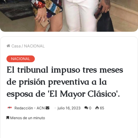
Casa
/
NACIONAL
NACIONAL
El tribunal impuso tres meses
de prisión preventiva a la
esposa de 'El Mayor Clásico'.
Redacción - ACN
E
julio 16, 2023
0
65
n
Menos de un minuto
v
i
a