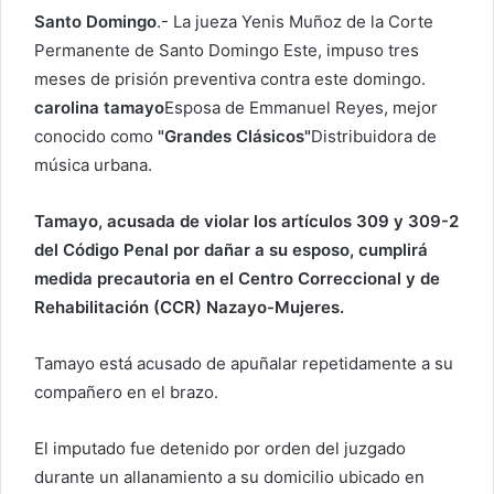
Santo Domingo
.- La jueza Yenis Muñoz de la Corte
r
Permanente de Santo Domingo Este, impuso tres
u
meses de prisión preventiva contra este domingo.
n
c
carolina tamayo
Esposa de Emmanuel Reyes, mejor
o
conocido como
"Grandes Clásicos"
Distribuidora de
r
música urbana.
r
e
Tamayo, acusada de violar los artículos 309 y 309-2
o
del Código Penal por dañar a su esposo, cumplirá
e
medida precautoria en el Centro Correccional y de
l
Rehabilitación (CCR) Nazayo-Mujeres.
e
c
Tamayo está acusado de apuñalar repetidamente a su
t
compañero en el brazo.
r
ó
El imputado fue detenido por orden del juzgado
n
durante un allanamiento a su domicilio ubicado en
i