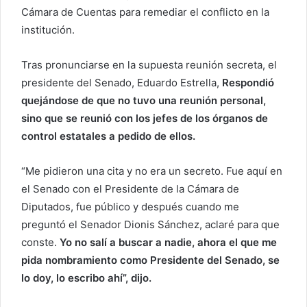
r
Cámara de Cuentas para remediar el conflicto en la
e
institución.
o
e
Tras pronunciarse en la supuesta reunión secreta, el
l
presidente del Senado, Eduardo Estrella,
Respondió
e
quejándose de que no tuvo una reunión personal,
c
sino que se reunió con los jefes de los órganos de
t
control estatales a pedido de ellos.
r
ó
“Me pidieron una cita y no era un secreto. Fue aquí en
n
el Senado con el Presidente de la Cámara de
i
c
Diputados, fue público y después cuando me
o
preguntó el Senador Dionis Sánchez, aclaré para que
conste.
Yo no salí a buscar a nadie, ahora el que me
pida nombramiento como Presidente del Senado, se
lo doy, lo escribo ahí”, dijo.