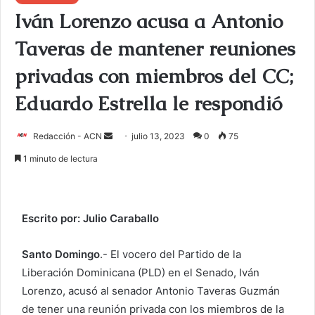
Iván Lorenzo acusa a Antonio
Taveras de mantener reuniones
privadas con miembros del CC;
Eduardo Estrella le respondió
Redacción - ACN
E
julio 13, 2023
0
75
n
1 minuto de lectura
v
i
a
Escrito por: Julio Caraballo
r
u
Santo Domingo
.- El vocero del Partido de la
n
Liberación Dominicana (PLD) en el Senado, Iván
c
o
Lorenzo, acusó al senador Antonio Taveras Guzmán
r
de tener una reunión privada con los miembros de la