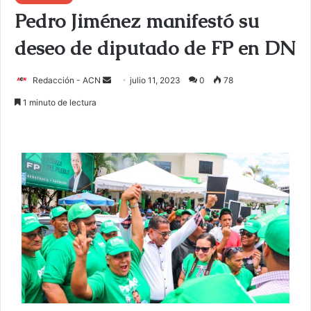
Pedro Jiménez manifestó su
deseo de diputado de FP en DN
Redacción - ACN
E
julio 11, 2023
0
78
n
1 minuto de lectura
v
i
a
r
u
n
c
o
r
r
e
o