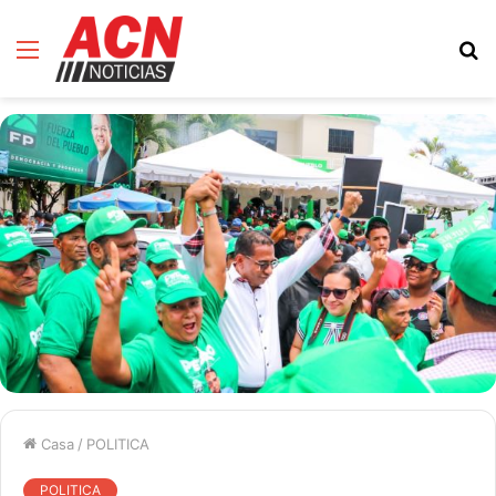
Menú
B
d
Casa
/
POLITICA
POLITICA