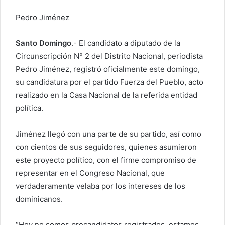
e
l
Pedro Jiménez
e
c
Santo Domingo
.- El candidato a diputado de la
t
Circunscripción N° 2 del Distrito Nacional, periodista
r
Pedro Jiménez, registró oficialmente este domingo,
ó
su candidatura por el partido Fuerza del Pueblo, acto
n
realizado en la Casa Nacional de la referida entidad
i
política.
c
o
Jiménez llegó con una parte de su partido, así como
con cientos de sus seguidores, quienes asumieron
este proyecto político, con el firme compromiso de
representar en el Congreso Nacional, que
verdaderamente velaba por los intereses de los
dominicanos.
“Hoy no somos precandidatos registrados, estamos