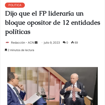
POLITICA
Dijo que el FP lideraría un
bloque opositor de 12 entidades
políticas
Redacción - ACN
E
julio 9, 2023
0
69
n
2 minutos de lectura
v
i
a
r
u
n
c
o
r
r