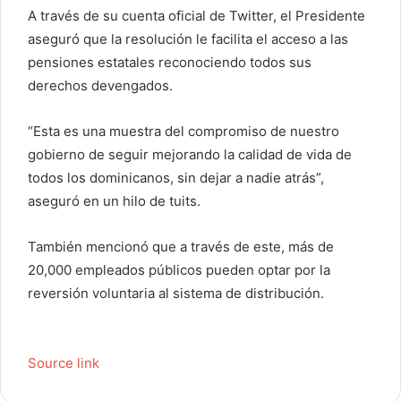
r
A través de su cuenta oficial de Twitter, el Presidente
e
aseguró que la resolución le facilita el acceso a las
o
pensiones estatales reconociendo todos sus
e
derechos devengados.
l
e
“Esta es una muestra del compromiso de nuestro
c
gobierno de seguir mejorando la calidad de vida de
t
todos los dominicanos, sin dejar a nadie atrás”,
r
aseguró en un hilo de tuits.
ó
n
También mencionó que a través de este, más de
i
c
20,000 empleados públicos pueden optar por la
o
reversión voluntaria al sistema de distribución.
Source link