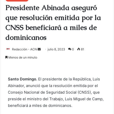
Presidente Abinada aseguró
que resolución emitida por la
CNSS beneficiará a miles de
dominicanos
Redacción - ACN
E
julio 8, 2023
0
81
n
Menos de un minuto
v
i
a
Santo Domingo.
El presidente de la República, Luis
r
Abinador, anunció que la resolución emitida por el
u
Consejo Nacional de Seguridad Social (CNSS), que
n
c
preside el ministro del Trabajo, Luis Miguel de Camp,
o
beneficiará a miles de dominicanos.
r