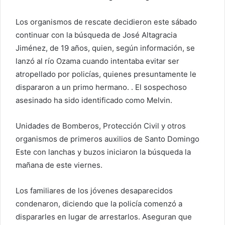
e
o
Los organismos de rescate decidieron este sábado
e
continuar con la búsqueda de José Altagracia
l
Jiménez, de 19 años, quien, según información, se
e
lanzó al río Ozama cuando intentaba evitar ser
c
atropellado por policías, quienes presuntamente le
t
dispararon a un primo hermano. . El sospechoso
r
asesinado ha sido identificado como Melvin.
ó
n
i
Unidades de Bomberos, Protección Civil y otros
c
organismos de primeros auxilios de Santo Domingo
o
Este con lanchas y buzos iniciaron la búsqueda la
mañana de este viernes.
Los familiares de los jóvenes desaparecidos
condenaron, diciendo que la policía comenzó a
dispararles en lugar de arrestarlos. Aseguran que