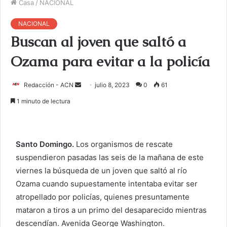
Casa
/
NACIONAL
NACIONAL
Buscan al joven que saltó a
Ozama para evitar a la policía
Redacción - ACN
E
julio 8, 2023
0
61
n
1 minuto de lectura
v
i
a
Santo Domingo.
Los organismos de rescate
r
suspendieron pasadas las seis de la mañana de este
u
viernes la búsqueda de un joven que saltó al río
n
c
Ozama cuando supuestamente intentaba evitar ser
o
atropellado por policías, quienes presuntamente
r
mataron a tiros a un primo del desaparecido mientras
r
descendían. Avenida George Washington.