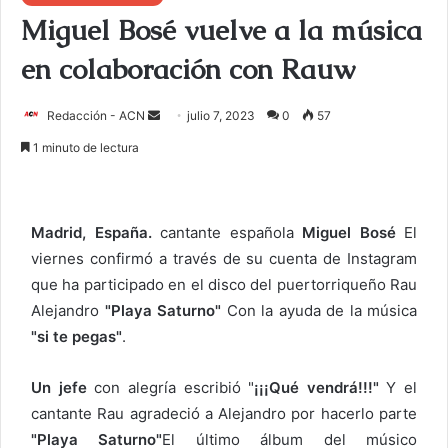
Miguel Bosé vuelve a la música
en colaboración con Rauw
Redacción - ACN
E
julio 7, 2023
0
57
n
1 minuto de lectura
v
i
a
Madrid, España.
cantante española
Miguel Bosé
El
r
viernes confirmó a través de su cuenta de Instagram
u
que ha participado en el disco del puertorriqueño Rau
n
c
Alejandro
"Playa Saturno"
Con la ayuda de la música
o
"si te pegas"
.
r
r
Un jefe
con alegría escribió "
¡¡¡Qué vendrá!!!"
Y el
e
cantante Rau agradeció a Alejandro por hacerlo parte
o
"Playa Saturno"
El último álbum del músico