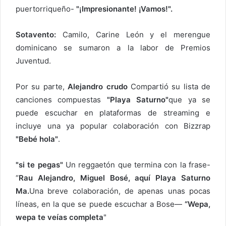
e
puertorriqueño-
"¡Impresionante! ¡Vamos!".
l
e
Sotavento:
Camilo, Carine León y el merengue
c
dominicano se sumaron a la labor de Premios
t
Juventud.
r
ó
Por su parte,
Alejandro crudo
Compartió su lista de
n
canciones compuestas
i
"Playa Saturno"
que ya se
c
puede escuchar en plataformas de streaming e
o
incluye una ya popular colaboración con Bizzrap
"Bebé hola"
.
"si te pegas"
Un reggaetón que termina con la frase-
“
Rau Alejandro, Miguel Bosé, aquí Playa Saturno
Ma.
Una breve colaboración, de apenas unas pocas
líneas, en la que se puede escuchar a Bose—
“Wepa,
wepa te veías completa
"