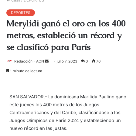
DEPORTES
Merylidi ganó el oro en los 400
metros, estableció un récord y
se clasificó para París
Redacción - ACN
E
julio 7, 2023
0
70
n
1 minuto de lectura
v
i
a
SAN SALVADOR.- La dominicana Marilidy Paulino ganó
r
este jueves los 400 metros de los Juegos
u
Centroamericanos y del Caribe, clasificándose a los
n
c
Juegos Olímpicos de París 2024 y estableciendo un
o
nuevo récord en las justas.
r