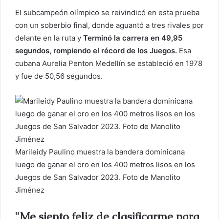
r
El subcampeón olímpico se reivindicó en esta prueba
e
con un soberbio final, donde aguantó a tres rivales por
o
delante en la ruta y
Terminó la carrera en 49,95
e
segundos, rompiendo el récord de los Juegos.
Esa
l
cubana Aurelia Penton Medellín se estableció en 1978
e
y fue de 50,56 segundos.
c
t
r
ó
n
i
c
Marileidy Paulino muestra la bandera dominicana
o
luego de ganar el oro en los 400 metros lisos en los
Juegos de San Salvador 2023. Foto de Manolito
Jiménez
"Me siento feliz de clasificarme para