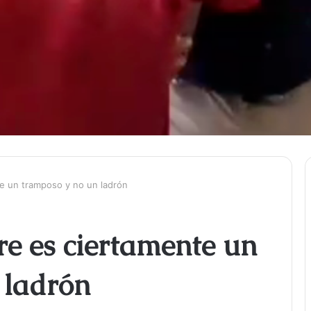
te un tramposo y no un ladrón
re es ciertamente un
 ladrón