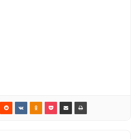
Reddit
VKontakte
Odnoklassniki
Bolsillo
Compartir a través de Correo electrónico
Imprimir