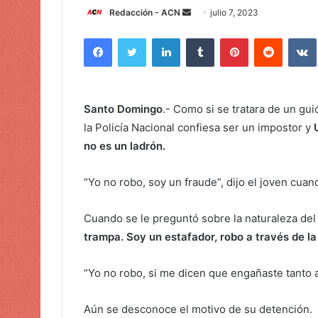
Redacción - ACN
E
julio 7, 2023
n
Facebook
Twitter
LinkedIn
Tumblr
Pinterest
Reddit
VK
v
i
a
r
Santo Domingo
.- Como si se tratara de un gu
u
la Policía Nacional confiesa ser un impostor y
n
no es un ladrón.
c
o
“Yo no robo, soy un fraude”, dijo el joven cuan
r
r
Cuando se le preguntó sobre la naturaleza del 
e
o
trampa. Soy un estafador, robo a través de la 
e
l
“Yo no robo, si me dicen que engañaste tanto a l
e
c
Aún se desconoce el motivo de su detención.