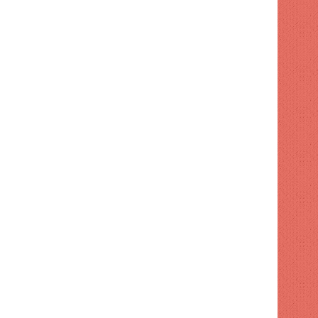
flexiones en una hora con un
a la espalda
s hace
julio 2, 2026
junio 26, 2026
El niño fue declarado muerto, horas después descubrieron que aún respiraba en la morgue
Propuesta de matrimonio en lo alto del Empire State termina en cargos criminales
Un día como hoy se registró el primer accidente automovilístico fatal en RD – El Nuevo Diario (República Dominicana).