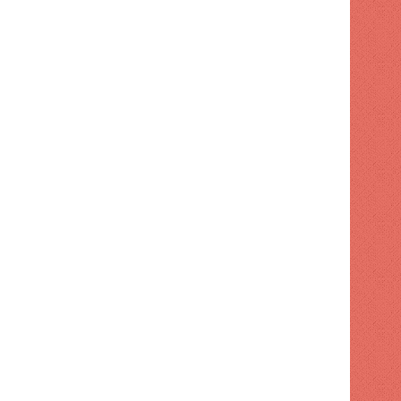
VIRALES
2 semanas hace
Hombre bate récord Guinne