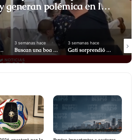
 y generan polémica en las
s sociales
3 semanas hace
3 semanas hace
4 semana
s al hacer 847 flexiones en una hora con una mochila de 27 kg a la espalda
Buscan una boa de más de tres metros que se escapó de una casa
Gati sorprendió a sus seguidores al conocer a BTS durante la final del Mundial
2026 apostará por la
Puntos importantes y sectores