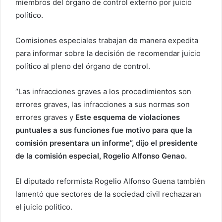
miembros del órgano de control externo por juicio
o
político.
e
l
Comisiones especiales trabajan de manera expedita
e
para informar sobre la decisión de recomendar juicio
c
político al pleno del órgano de control.
t
r
“Las infracciones graves a los procedimientos son
ó
errores graves, las infracciones a sus normas son
n
i
errores graves y
Este esquema de violaciones
c
puntuales a sus funciones fue motivo para que la
o
comisión presentara un informe”, dijo el presidente
de la comisión especial, Rogelio Alfonso Genao.
El diputado reformista Rogelio Alfonso Guena también
lamentó que sectores de la sociedad civil rechazaran
el juicio político.