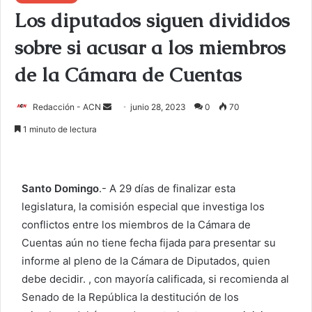
Los diputados siguen divididos
sobre si acusar a los miembros
de la Cámara de Cuentas
Redacción - ACN
E
junio 28, 2023
0
70
n
1 minuto de lectura
v
i
a
Santo Domingo
.- A 29 días de finalizar esta
r
legislatura, la comisión especial que investiga los
u
conflictos entre los miembros de la Cámara de
n
c
Cuentas aún no tiene fecha fijada para presentar su
o
informe al pleno de la Cámara de Diputados, quien
r
debe decidir. , con mayoría calificada, si recomienda al
r
Senado de la República la destitución de los
e