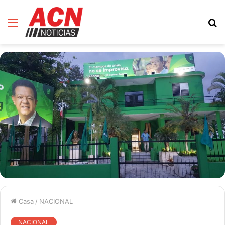
Menú
B
d
Casa
/
NACIONAL
NACIONAL