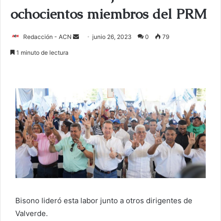
ochocientos miembros del PRM
Redacción - ACN
E
junio 26, 2023
0
79
n
1 minuto de lectura
v
i
a
r
u
n
c
o
r
r
e
o
Bisono lideró esta labor junto a otros dirigentes de
e
Valverde.
l