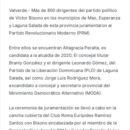
e
Valverde.- Más de 800 dirigentes del partido político
c
t
de Víctor Bisono en los municipios de Mao, Esperanza
r
y Laguna Salada de esta provincia juramentaron al
ó
Partido Revolucionario Moderno (PRM).
n
i
Entre ellos se encuentran Altagracia Peralta, ex
c
candidata a la alcaldía de 2020; El concejal titular
o
Branly González y el dirigente Leonardo Gómez, del
Partido de la Liberación Dominicana (PLD) de Laguna
Salada, así como Jorge Luis Rodríguez Mora,
excandidato a concejal y secretario provincial del
Movimiento Democrático Alternativo (MODA).
La ceremonia de juramentación se llevó a cabo en la
cancha cubierta del Club Roma Eurípides Ramírez
Santos con Bisono encabezada por el miembro de la