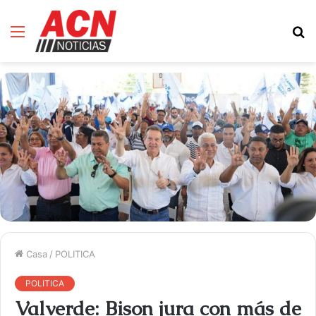
Menú
B
d
Casa
/
POLITICA
POLITICA
Valverde: Bison jura con más de