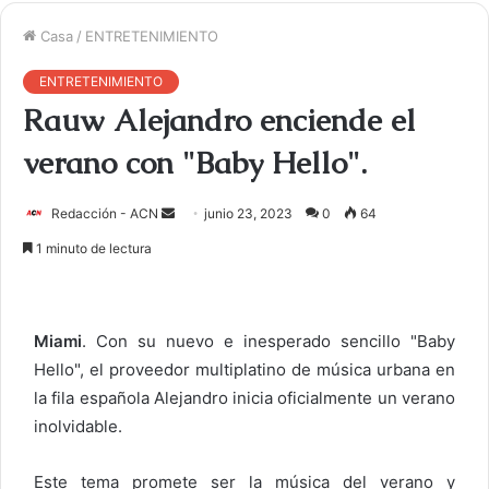
Casa
/
ENTRETENIMIENTO
ENTRETENIMIENTO
Rauw Alejandro enciende el
verano con "Baby Hello".
Redacción - ACN
E
junio 23, 2023
0
64
n
1 minuto de lectura
v
i
a
Miami
. Con su nuevo e inesperado sencillo "Baby
r
Hello", el proveedor multiplatino de música urbana en
u
la fila española Alejandro inicia oficialmente un verano
n
c
inolvidable.
o
r
Este tema promete ser la música del verano y