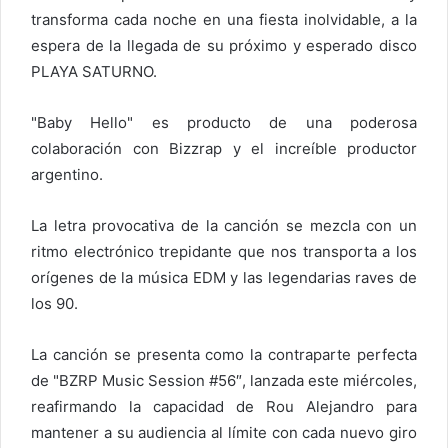
r
transforma cada noche en una fiesta inolvidable, a la
e
espera de la llegada de su próximo y esperado disco
o
PLAYA SATURNO.
e
l
"Baby Hello" es producto de una poderosa
e
colaboración con Bizzrap y el increíble productor
c
argentino.
t
r
La letra provocativa de la canción se mezcla con un
ó
ritmo electrónico trepidante que nos transporta a los
n
orígenes de la música EDM y las legendarias raves de
i
c
los 90.
o
La canción se presenta como la contraparte perfecta
de "BZRP Music Session #56″, lanzada este miércoles,
reafirmando la capacidad de Rou Alejandro para
mantener a su audiencia al límite con cada nuevo giro