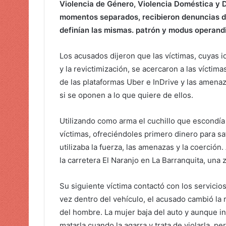
Violencia de Género, Violencia Doméstica y De
c
momentos separados, recibieron denuncias de 
o
definían las mismas. patrón y modus operandi
Los acusados ​​dijeron que las víctimas, cuyas 
y la revictimización, se acercaron a las víct
de las plataformas Uber e InDrive y las amena
si se oponen a lo que quiere de ellos.
Utilizando como arma el cuchillo que escondía 
víctimas, ofreciéndoles primero dinero para s
utilizaba la fuerza, las amenazas y la coerción.
la carretera El Naranjo en La Barranquita, un
Su siguiente víctima contactó con los servicios
vez dentro del vehículo, el acusado cambió la 
del hombre. La mujer baja del auto y aunque i
matarla cuando la agarra y trata de violarla, pe