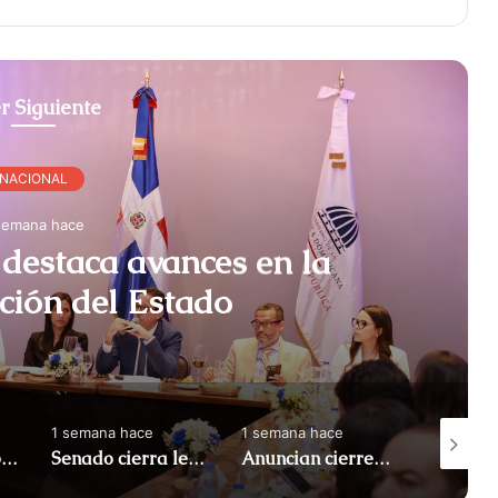
r Siguiente
NACIONAL
semana hace
destaca avances en la
ción del Estado
1 semana hace
1 semana hace
1 semana
Apresan a tres por maniobras temerarias en motocicletas
Senado cierra legislatura con 122 leyes aprobadas
Anuncian cierres en el Malecón por Juegos Centroamericanos