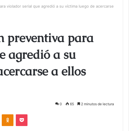
ra violador serial que agredió a su víctima luego de acercarse
n preventiva para
ue agredió a su
cercarse a ellos
0
65
2 minutos de lectura
ontakte
Odnoklassniki
Bolsillo