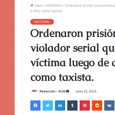
Casa
/
NACIONAL
/
Ordenaron prisión preventiva pa
a ellos como taxista.
NACIONAL
Ordenaron prisió
violador serial q
víctima luego de a
como taxista.
Redacción - ACN
E
junio 22, 2023
n
Facebook
Twitter
LinkedIn
Tumblr
Pinterest
Reddit
VK
v
i