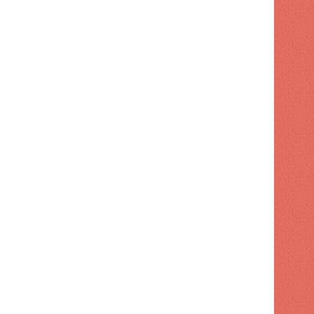
NACIONAL
1 semana hace
Apresan a tres por maniobr
motocicleta
 hace
2 semanas hace
2 semanas hace
Turismo supervisa intervención en playa El Faro de SPM
Código Penal entra en vigor con 32 cambios
Ayuntamiento de SDE aumenta tarifas para publicidad exterior