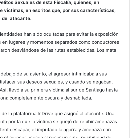
litos Sexuales de esta Fiscalía, quienes, en
víctimas, en escritos que, por sus características,
 del atacante.
identidades han sido ocultadas para evitar la exposición
imas en lugares y momentos separados como conductores
zaron desviándose de las rutas establecidas. Los mata
debajo de su asiento, el agresor intimidaba a sus
atisfacer sus deseos sexuales, y cuando se negaban,
 Así, llevó a su primera víctima al sur de Santiago hasta
a zona completamente oscura y deshabitada.
 de la plataforma InDrive que asignó al atacante. Una
ruta por la que la víctima se quejó de recibir amenazas
ntenta escapar, el imputado la agarra y amenaza con
ro el agresor escapa al pasar un auto, posibilidad de