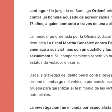
a
r
santiago
.- Un juzgado en Santiago
Ordenó pri
u
contra un hombre acusado de agredir sexualme
n
17 años, a quien contactó a través de una apl
c
o
La medida fue ordenada por la Oficina Judicia
r
denuncia
La fiscal Martha González contra Fa
r
e
amenazó a sus víctimas con un cuchillo y las
o
sexualmente.
Su comportamiento repetitivo baj
e
estatus de violador en serie.
l
e
Dada la gravedad del delito penal contra Reye
c
ordenó el embargo del vehículo por considera
t
prueba para garantizar el testimonio de las víc
r
potenciales.
ó
n
La investigación fue iniciada por especialist
i