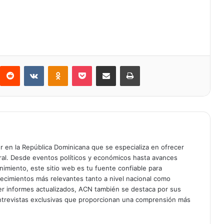
Reddit
VKontakte
Odnoklassniki
Bolsillo
Compartir a través de Correo electrónico
Imprimir
er en la República Dominicana que se especializa en ofrecer
gral. Desde eventos políticos y económicos hasta avances
enimiento, este sitio web es tu fuente confiable para
tecimientos más relevantes tanto a nivel nacional como
er informes actualizados, ACN también se destaca por sus
entrevistas exclusivas que proporcionan una comprensión más