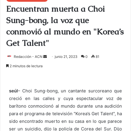
Encuentran muerta a Choi
Sung-bong, la voz que
conmovió al mundo en "Korea’s
Get Talent"
Redacción - ACN
E
junio 21, 2023
0
81
n
2 minutos de lectura
v
i
a
seúl
– Choi Sung-bong, un cantante surcoreano que
r
creció en las calles y cuya espectacular voz de
u
barítono conmocionó al mundo durante una audición
n
c
para el programa de televisión "Korea’s Get Talent", ha
o
sido encontrado muerto en su casa en lo que parece
r
ser un suicidio, dijo la policía de Corea del Sur. Dijo