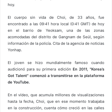
r
hoy.
e
o
El cuerpo sin vida de Choi, de 33 años, fue
e
encontrado a las 09:41 hora local (0:41 GMT) de hoy
l
en el barrio de Yeoksam, una de las zonas
e
acomodadas del distrito de Gangnam de Seúl, según
c
información de la policía. Cita de la agencia de noticias
t
Yonhap.
r
ó
El joven se hizo mundialmente famoso cuando
n
i
audicionó para su primera edición
En 2011, "Korea’s
c
Got Talent" comenzó a transmitirse en la plataforma
o
de YouTube.
En el vídeo, que acumula millones de visualizaciones
hasta la fecha, Choi, que en ese momento trabajaba
en la construcción, cuenta cómo creció en las calles