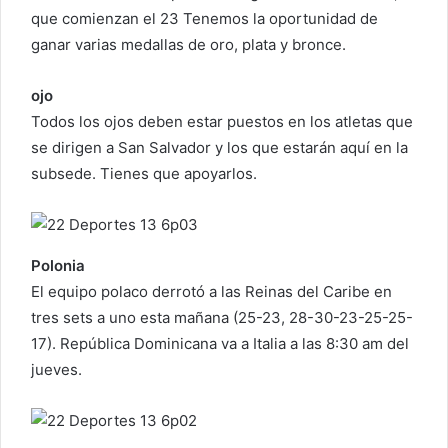
que comienzan el 23 Tenemos la oportunidad de
u
ganar varias medallas de oro, plata y bronce.
n
c
o
ojo
r
Todos los ojos deben estar puestos en los atletas que
r
se dirigen a San Salvador y los que estarán aquí en la
e
subsede. Tienes que apoyarlos.
o
e
l
e
Polonia
c
El equipo polaco derrotó a las Reinas del Caribe en
t
tres sets a uno esta mañana (25-23, 28-30-23-25-25-
r
17). República Dominicana va a Italia a las 8:30 am del
ó
jueves.
n
i
c