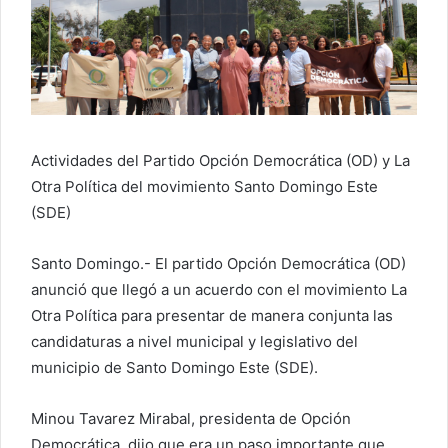
r
e
o
e
l
e
Actividades del Partido Opción Democrática (OD) y La
c
Otra Política del movimiento Santo Domingo Este
t
r
(SDE)
ó
n
Santo Domingo.- El partido Opción Democrática (OD)
i
anunció que llegó a un acuerdo con el movimiento La
c
Otra Política para presentar de manera conjunta las
o
candidaturas a nivel municipal y legislativo del
municipio de Santo Domingo Este (SDE).
Minou Tavarez Mirabal, presidenta de Opción
Democrática, dijo que era un paso importante que