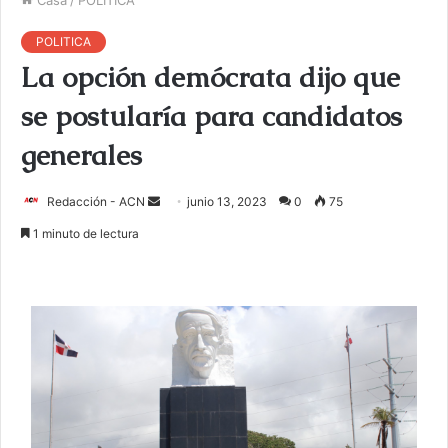
POLITICA
La opción demócrata dijo que
se postularía para candidatos
generales
Redacción - ACN
E
junio 13, 2023
0
75
n
1 minuto de lectura
v
i
a
r
u
n
c
o
r