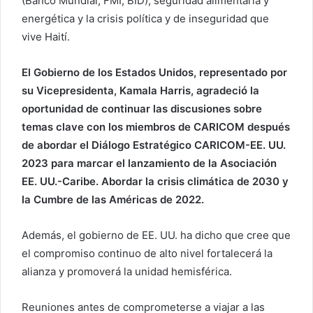
(Banco Mundial, FMI, BID), seguridad alimentaria y
r
energética y la crisis política y de inseguridad que
r
vive Haití.
e
o
El Gobierno de los Estados Unidos, representado por
e
su Vicepresidenta, Kamala Harris, agradeció la
l
oportunidad de continuar las discusiones sobre
e
temas clave con los miembros de CARICOM después
c
de abordar el Diálogo Estratégico CARICOM-EE. UU.
t
2023 para marcar el lanzamiento de la Asociación
r
EE. UU.-Caribe. Abordar la crisis climática de 2030 y
ó
la Cumbre de las Américas de 2022.
n
i
c
Además, el gobierno de EE. UU. ha dicho que cree que
o
el compromiso continuo de alto nivel fortalecerá la
alianza y promoverá la unidad hemisférica.
Reuniones antes de comprometerse a viajar a las