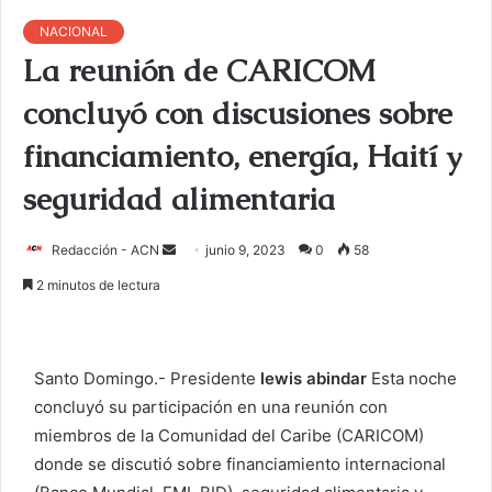
NACIONAL
La reunión de CARICOM
concluyó con discusiones sobre
financiamiento, energía, Haití y
seguridad alimentaria
Redacción - ACN
E
junio 9, 2023
0
58
n
2 minutos de lectura
v
i
a
Santo Domingo.- Presidente
lewis abindar
Esta noche
r
concluyó su participación en una reunión con
u
miembros de la Comunidad del Caribe (CARICOM)
n
c
donde se discutió sobre financiamiento internacional
o