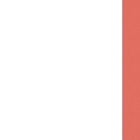
DEPORTES
1 semana hace
Protestas en Santo Doming
energía de siete horas y altos