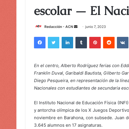
escolar — El Nac
Redacción - ACN
E
junio 7, 2023
n
Facebook
Twitter
LinkedIn
Tumblr
Pinterest
Reddit
VK
v
i
a
r
En el centro, Alberto Rodríguez ferias con Edd
u
Franklin Duval, Garibaldi Bautista, Gilberto Gar
n
Diego Pesqueira, en representación de la líne
c
Nacionales con estudiantes de secundaria escu
o
r
El Instituto Nacional de Educación Física (INFI)
r
e
y antorcha olímpica de los X Juegos Deportivo
o
noviembre en Barahona, con subsede. Juan de 
e
3.645 alumnos en 17 asignaturas.