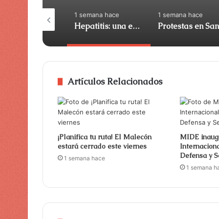
semana hace
1 semana hace
1 semana hace
ití y Simpson
Hepatitis: una enfermedad silenciosa que puede destruir el hígado sin síntomas
Artículos Relacionados
¡Planifica tu ruta! El Malecón
MIDE inaug
estará cerrado este viernes
Internacion
Defensa y 
1 semana hace
1 semana h