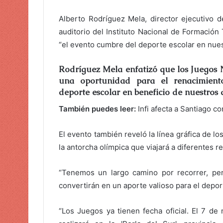
l
e
Alberto Rodríguez Mela, director ejecutivo d
c
auditorio del Instituto Nacional de Formació
t
“el evento cumbre del deporte escolar en nues
r
ó
Rodríguez Mela enfatizó que los Juegos 
n
una oportunidad para el renacimiento
i
deporte escolar en beneficio de nuestros d
c
También puedes leer:
Infi afecta a Santiago co
o
El evento también reveló la línea gráfica de l
la antorcha olímpica que viajará a diferentes re
“Tenemos un largo camino por recorrer, pe
convertirán en un aporte valioso para el depor
“Los Juegos ya tienen fecha oficial. El 7 de