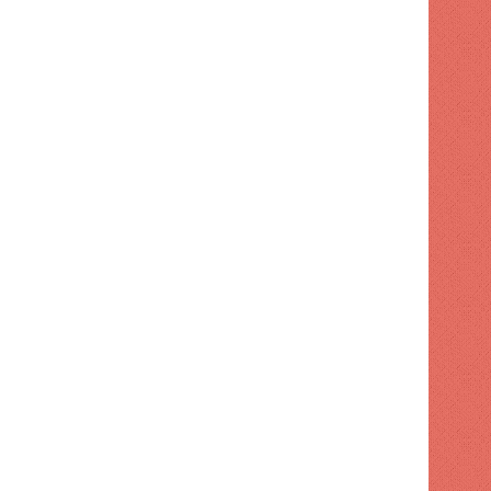
 hace
1 semana hace
1 semana hace
Los Juegos Centroamericanos y del Caribe avanzan a buen ritmo
Javier Grulan ataca a los "haters".
Javier Núñez gana plata y Josué Domínguez bronce en natación en Santo Domingo 2026