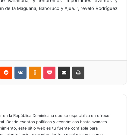
ia de Barahona, y tendremos importantes eventos y
n de la Maguana, Bahoruco y Ajua. ", reveló Rodríguez
Reddit
VKontakte
Odnoklassniki
Bolsillo
Compartir a través de Correo electrónico
Imprimir
er en la República Dominicana que se especializa en ofrecer
gral. Desde eventos políticos y económicos hasta avances
enimiento, este sitio web es tu fuente confiable para
tecimientos más relevantes tanto a nivel nacional como