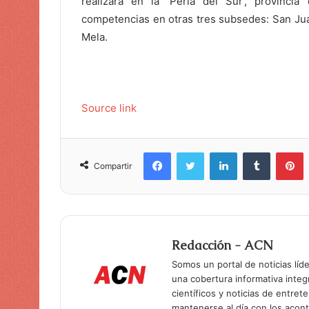
realizará en la 'Perla del Sur', provinc
competencias en otras tres subsedes: San Jua
Mela.
Source link
Facebook
Twitter
LinkedIn
Tumblr
Pinterest
Compartir
Redacción - ACN
Somos un portal de noticias líd
una cobertura informativa inte
científicos y noticias de entret
mantenerse al día con los acon