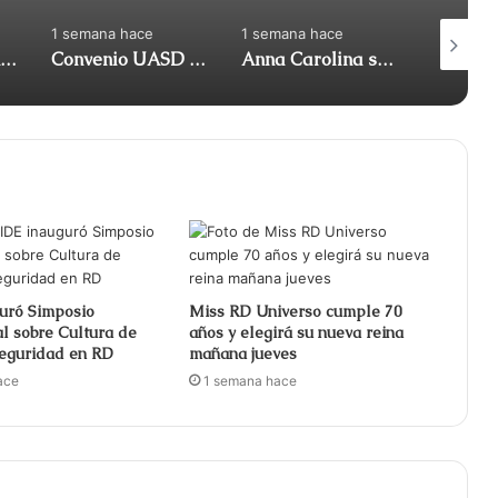
1 semana hace
1 semana hace
1 semana
Protestas en Santo Domingo por cortes de energía de siete horas y altos costos de facturas
Convenio UASD y Fundación Hospital Buen Samaritano fortalecerán la salud en la Provincia Oriental
Anna Carolina se disculpa por anunciar que es responsable de portarse mal con las mujeres
uró Simposio
Miss RD Universo cumple 70
al sobre Cultura de
años y elegirá su nueva reina
Seguridad en RD
mañana jueves
ace
1 semana hace