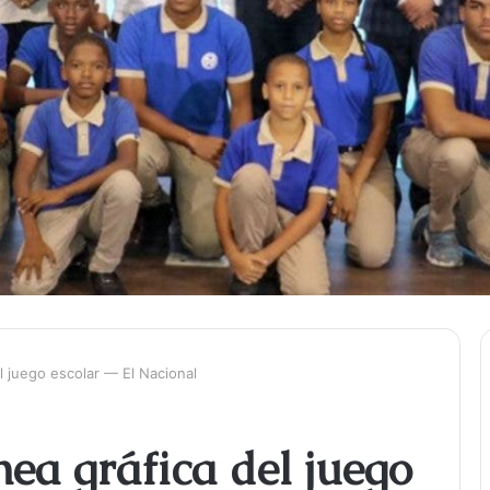
l juego escolar — El Nacional
nea gráfica del juego