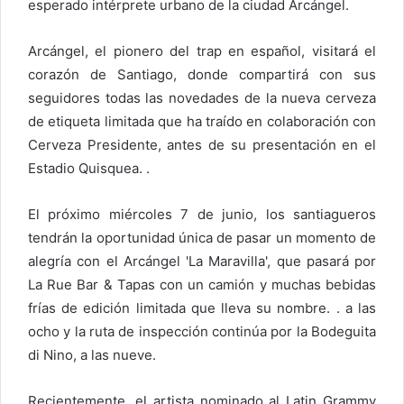
esperado intérprete urbano de la ciudad Arcángel.
o
e
Arcángel, el pionero del trap en español, visitará el
l
corazón de Santiago, donde compartirá con sus
e
seguidores todas las novedades de la nueva cerveza
c
de etiqueta limitada que ha traído en colaboración con
t
Cerveza Presidente, antes de su presentación en el
r
Estadio Quisquea. .
ó
n
i
El próximo miércoles 7 de junio, los santiagueros
c
tendrán la oportunidad única de pasar un momento de
o
alegría con el Arcángel 'La Maravilla', que pasará por
La Rue Bar & Tapas con un camión y muchas bebidas
frías de edición limitada que lleva su nombre. . a las
ocho y la ruta de inspección continúa por la Bodeguita
di Nino, a las nueve.
Recientemente, el artista nominado al Latin Grammy