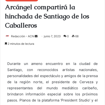
Arcángel compartirá la
hinchada de Santiago de los
Caballeros
Redacción - ACN
E
junio 7, 2023
0
68
n
2 minutos de lectura
v
i
a
Durante un ameno encuentro en la ciudad de
r
Santiago, con reconocidos artistas nacionales,
u
personalidades del espectáculo y amigos de la prensa
n
c
de la región norte, el presidente de Cerveza y
o
representantes del mundo mediático caribeño,
r
brindaron información especial sobre los próximos
r
pasos. Planos de la plataforma 'President Studio' y el
e