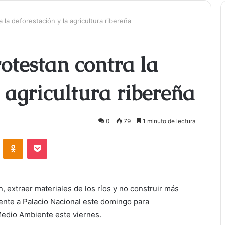
 la deforestación y la agricultura ribereña
otestan contra la
a agricultura ribereña
0
79
1 minuto de lectura
ontakte
Odnoklassniki
Bolsillo
n, extraer materiales de los ríos y no construir más
rente a Palacio Nacional este domingo para
edio Ambiente este viernes.