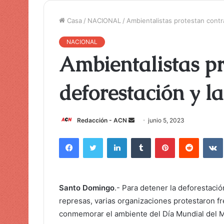
Casa
/
NACIONAL
/
Ambientalistas protestan contra
NACIONAL
Ambientalistas pr
deforestación y l
Redacción - ACN
E
junio 5, 2023
n
Facebook
Twitter
LinkedIn
Tumblr
Pinterest
Reddit
VK
v
i
a
r
Santo Domingo
.- Para detener la deforestació
u
represas, varias organizaciones protestaron f
n
conmemorar el ambiente del Día Mundial del M
c