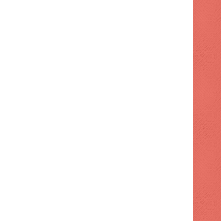
NACIONAL
1 semana hace
Apresan a tres por maniobr
motocicleta
 hace
1 semana hace
1 semana hace
Turismo supervisa intervención en playa El Faro de SPM
Código Penal entra en vigor con 32 cambios
Ayuntamiento de SDE aumenta tarifas para publicidad exterior