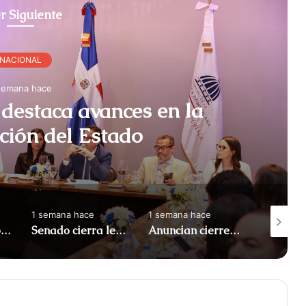
r Siguiente
NACIONAL
semana hace
destaca avances en la
ción del Estado
1 semana hace
1 semana hace
1 semana
Apresan a tres por maniobras temerarias en motocicletas
Senado cierra legislatura con 122 leyes aprobadas
Anuncian cierres en el Malecón por Juegos Centroamericanos