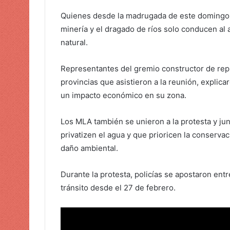
o
Quienes desde la madrugada de este domingo h
r
minería y el dragado de ríos solo conducen al
r
e
natural.
o
e
Representantes del gremio constructor de rep
l
provincias que asistieron a la reunión, explica
e
un impacto económico en su zona.
c
t
Los MLA también se unieron a la protesta y jun
r
privatizen el agua y que prioricen la conserva
ó
daño ambiental.
n
i
Durante la protesta, policías se apostaron ent
c
tránsito desde el 27 de febrero.
o