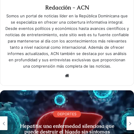
Redacción - ACN
Somos un portal de noticias líder en la República Dominicana que
se especializa en ofrecer una cobertura informativa integral.
Desde eventos políticos y económicos hasta avances científicos y
noticias de entretenimiento, este sitio web es tu fuente confiable
para mantenerse al día con los acontecimientos más relevantes
tanto a nivel nacional como internacional. Además de ofrecer
informes actualizados, ACN también se destaca por sus análisis
en profundidad y sus entrevistas exclusivas que proporcionan
una comprensión más completa de las noticias.
S
i
t
i
o
w
DEPORTES
e
Hepatitis: una enfermedad silenciosa que
b
puede destruir el hígado sin síntomas