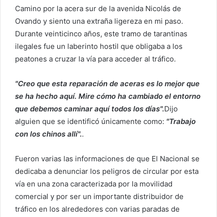
r
Camino por la acera sur de la avenida Nicolás de
e
Ovando y siento una extraña ligereza en mi paso.
o
Durante veinticinco años, este tramo de tarantinas
e
ilegales fue un laberinto hostil que obligaba a los
l
peatones a cruzar la vía para acceder al tráfico.
e
c
"Creo que esta reparación de aceras es lo mejor que
t
se ha hecho aquí. Mire cómo ha cambiado el entorno
r
que debemos caminar aquí todos los días".
Dijo
ó
alguien que se identificó únicamente como:
"Trabajo
n
i
con los chinos allí".
.
c
o
Fueron varias las informaciones de que El Nacional se
dedicaba a denunciar los peligros de circular por esta
vía en una zona caracterizada por la movilidad
comercial y por ser un importante distribuidor de
tráfico en los alrededores con varias paradas de