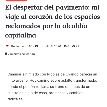
El despertar del pavimento: mi
viaje al corazón de los espacios
reclamados por la alcaldía
capitalina
Redacción - ACN
E
julio 8, 2026
0
22
n
2 minutos de lectura
v
i
a
Caminar sin miedo con Nicolás de Ovando parecía un
r
mito urbano. Hoy camino sobre asfalto transformado,
u
donde el peatón reclama su trono después de un
n
c
cuarto de siglo de caos, promesas y cambios
o
radicales.
r