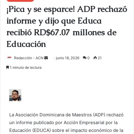
¡Pica y se esparce! ADP rechazó
informe y dijo que Educa
recibió RD$67.07 millones de
Educación
Redacción - ACN
E
junio 18, 2026
0
21
n
1 minuto de lectura
v
i
a
r
u
n
La Asociación Dominicana de Maestros (ADP) rechazó
c
un informe publicado por Acción Empresarial por la
o
Educación (EDUCA) sobre el impacto económico de la
r