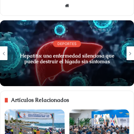
S
i
t
i
o
w
DEPORTES
e
Hepatitis: una enfermedad silenciosa que
b
puede destruir el hígado sin síntomas
Artículos Relacionados