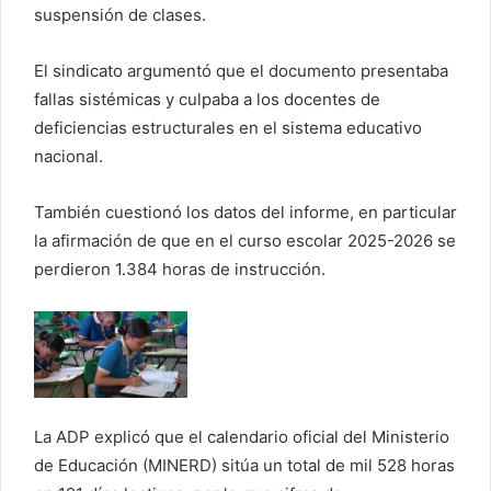
r
suspensión de clases.
e
o
El sindicato argumentó que el documento presentaba
e
fallas sistémicas y culpaba a los docentes de
l
deficiencias estructurales en el sistema educativo
e
nacional.
c
t
También cuestionó los datos del informe, en particular
r
la afirmación de que en el curso escolar 2025-2026 se
ó
perdieron 1.384 horas de instrucción.
n
i
c
o
La ADP explicó que el calendario oficial del Ministerio
de Educación (MINERD) sitúa un total de mil 528 horas