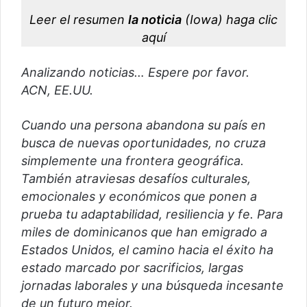
r
Leer el resumen
la noticia
(Iowa)
haga clic
e
aquí
o
e
Analizando noticias… Espere por favor.
l
ACN, EE.UU.
e
c
Cuando una persona abandona su país en
t
busca de nuevas oportunidades, no cruza
r
simplemente una frontera geográfica.
ó
También atraviesas desafíos culturales,
n
i
emocionales y económicos que ponen a
c
prueba tu adaptabilidad, resiliencia y fe. Para
o
miles de dominicanos que han emigrado a
Estados Unidos, el camino hacia el éxito ha
estado marcado por sacrificios, largas
jornadas laborales y una búsqueda incesante
de un futuro mejor.