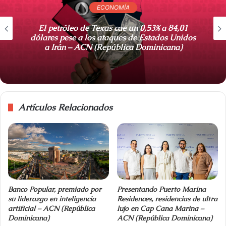
ECONOMÍA
w
e
El petróleo de Texas cae un 0,53% a 84,01
b
dólares pese a los ataques de Estados Unidos
a Irán – ACN (República Dominicana)
Artículos Relacionados
Banco Popular, premiado por
Presentando Puerto Marina
su liderazgo en inteligencia
Residences, residencias de ultra
artificial – ACN (República
lujo en Cap Cana Marina –
Dominicana)
ACN (República Dominicana)