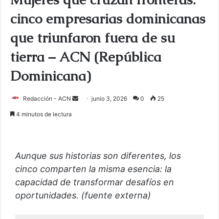
cinco empresarias dominicanas
que triunfaron fuera de su
tierra – ACN (República
Dominicana)
Redacción - ACN
E
junio 3, 2026
0
25
n
4 minutos de lectura
v
i
a
Aunque sus historias son diferentes, los
r
cinco comparten la misma esencia: la
u
capacidad de transformar desafíos en
n
c
oportunidades. (fuente externa)
o
r