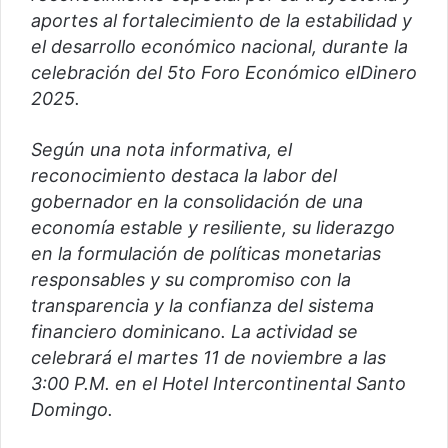
r
aportes al fortalecimiento de la estabilidad y
e
el desarrollo económico nacional, durante la
o
celebración del 5to Foro Económico elDinero
e
2025.
l
e
Según una nota informativa, el
c
reconocimiento destaca la labor del
t
gobernador en la consolidación de una
r
economía estable y resiliente, su liderazgo
ó
en la formulación de políticas monetarias
n
i
responsables y su compromiso con la
c
transparencia y la confianza del sistema
o
financiero dominicano. La actividad se
celebrará el martes 11 de noviembre a las
3:00 P.M. en el Hotel Intercontinental Santo
Domingo.