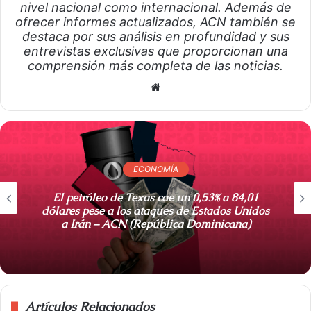
nivel nacional como internacional. Además de
ofrecer informes actualizados, ACN también se
destaca por sus análisis en profundidad y sus
entrevistas exclusivas que proporcionan una
comprensión más completa de las noticias.
S
i
t
i
o
ECONOMÍA
w
e
El petróleo de Texas cae un 0,53% a 84,01
b
dólares pese a los ataques de Estados Unidos
a Irán – ACN (República Dominicana)
Artículos Relacionados