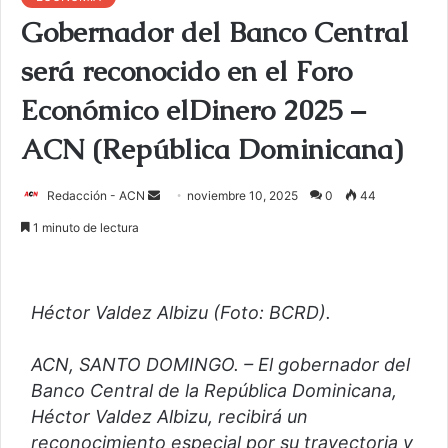
Gobernador del Banco Central
será reconocido en el Foro
Económico elDinero 2025 –
ACN (República Dominicana)
Redacción - ACN
E
noviembre 10, 2025
0
44
n
1 minuto de lectura
v
i
a
Héctor Valdez Albizu (Foto: BCRD).
r
u
ACN, SANTO DOMINGO. – El gobernador del
n
Banco Central de la República Dominicana,
c
o
Héctor Valdez Albizu, recibirá un
r
reconocimiento especial por su trayectoria y