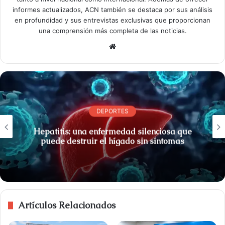
informes actualizados, ACN también se destaca por sus análisis
en profundidad y sus entrevistas exclusivas que proporcionan
una comprensión más completa de las noticias.
S
i
t
i
o
w
DEPORTES
e
Hepatitis: una enfermedad silenciosa que
b
puede destruir el hígado sin síntomas
Artículos Relacionados