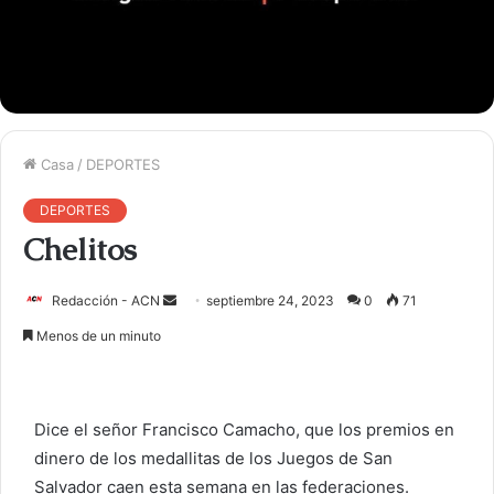
Casa
/
DEPORTES
DEPORTES
Chelitos
Redacción - ACN
E
septiembre 24, 2023
0
71
n
Menos de un minuto
v
i
a
Dice el señor Francisco Camacho, que los premios en
r
dinero de los medallitas de los Juegos de San
u
Salvador caen esta semana en las federaciones.
n