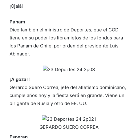
c
¡Ojalá!
o
r
Panam
r
Dice también el ministro de Deportes, que el COD
e
tiene en su poder los libramietos de los fondos para
o
los Panam de Chile, por orden del presidente Luis
e
Abinader.
l
e
c
¡A gozar!
t
r
Gerardo Suero Correa, jefe del atletismo dominicano,
ó
cumple años hoy y la fiesta será en grande. Viene un
n
dirigente de Rusia y otro de EE. UU.
i
c
o
GERARDO SUERO CORREA
Esperan