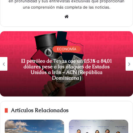
en profundidad y sus entrevistas exclusivas que proporcionan
una comprensión más completa de las noticias.
S
i
t
i
o
ECONOMÍA
w
e
El petróleo de Texas cae un 0,53% a 84,01
dólares pese a los ataques de Estados
b
Unidos a Irán – ACN (República
Dominicana)
Artículos Relacionados