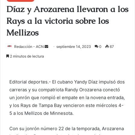
Díaz y Arozarena llevaron a los
Rays a la victoria sobre los
Mellizos
Redacción - ACN
E
septiembre 14, 2023
0
67
n
2 minutos de lectura
v
i
a
Editorial deportes.- El cubano Yandy Díaz impulsó dos
r
carreras y su compatriota Randy Orozarena conectó
u
un jonrón que rompió el empate en la novena entrada,
n
c
y los Rays de Tampa Bay vencieron este miércoles 4-
o
5 a los Mellizos de Minnesota.
r
r
Con su jonrón número 22 de la temporada, Arozarena
e