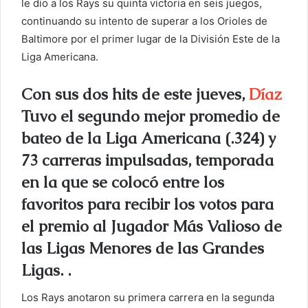
le dio a los Rays su quinta victoria en seis juegos,
o
continuando su intento de superar a los Orioles de
e
Baltimore por el primer lugar de la División Este de la
l
Liga Americana.
e
c
Con sus dos hits de este jueves,
Díaz
t
Tuvo el segundo mejor promedio de
r
ó
bateo de la Liga Americana (.324) y
n
73 carreras impulsadas, temporada
i
en la que se colocó entre los
c
o
favoritos para recibir los votos para
el premio al Jugador Más Valioso de
las Ligas Menores de las Grandes
Ligas. .
Los Rays anotaron su primera carrera en la segunda