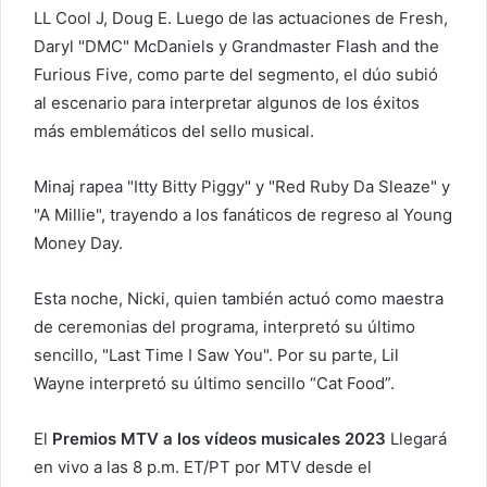
r
LL Cool J, Doug E. Luego de las actuaciones de Fresh,
e
Daryl "DMC" McDaniels y Grandmaster Flash and the
o
Furious Five, como parte del segmento, el dúo subió
e
al escenario para interpretar algunos de los éxitos
l
más emblemáticos del sello musical.
e
c
Minaj rapea "Itty Bitty Piggy" y "Red Ruby Da Sleaze" y
t
"A Millie", trayendo a los fanáticos de regreso al Young
r
Money Day.
ó
n
Esta noche, Nicki, quien también actuó como maestra
i
c
de ceremonias del programa, interpretó su último
o
sencillo, "Last Time I Saw You". Por su parte, Lil
Wayne interpretó su último sencillo “Cat Food”.
El
Premios MTV a los vídeos musicales 2023
Llegará
en vivo a las 8 p.m. ET/PT por MTV desde el