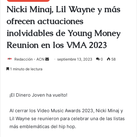
Nicki Minaj, Lil Wayne y más
ofrecen actuaciones
inolvidables de Young Money
Reunion en los VMA 2023
Redacción - ACN
E
septiembre 13, 2023
0
58
n
1 minuto de lectura
v
i
a
¡El Dinero Joven ha vuelto!
r
u
Al cerrar los Video Music Awards 2023, Nicki Minaj y
n
Lil Wayne se reunieron para celebrar una de las listas
c
o
más emblemáticas del hip hop.
r