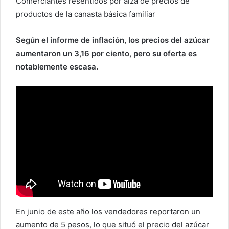
Comerciantes resentidos por alza de precios de
e
productos de la canasta básica familiar
l
e
Según el informe de inflación, los precios del azúcar
c
aumentaron un 3,16 por ciento, pero su oferta es
t
notablemente escasa.
r
ó
n
i
c
o
En junio de este año los vendedores reportaron un
aumento de 5 pesos, lo que situó el precio del azúcar