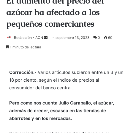
El aumento del precio del
azúcar ha afectado a los
pequeños comerciantes
Redacción - ACN
E
septiembre 13, 2023
0
60
n
1 minuto de lectura
v
i
a
Corrección.-
Varios artículos subieron entre un 3 y un
r
18 por ciento, según el índice de precios al
u
consumidor del banco central.
n
c
o
Pero como nos cuenta Julio Caraballo, el azúcar,
r
además de crecer, escasea en las tiendas de
r
abarrotes y en los mercados.
e
o